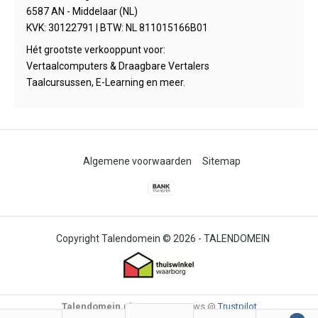
6587 AN - Middelaar (NL)
KVK: 30122791 | BTW: NL 811015166B01
Hét grootste verkooppunt voor:
Vertaalcomputers & Draagbare Vertalers
Taalcursussen, E-Learning en meer.
Algemene voorwaarden
Sitemap
© 2026 -
TALENDOMEIN
Talendomein.nl
4,6
/
-
85
Reviews @
Trustpilot