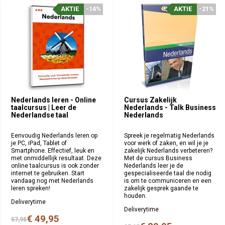
AKTIE
AKTIE
-14%
-14%
AKTIE
AKTIE
-21%
-21%
Nederlands leren - Online
Cursus Zakelijk
taalcursus | Leer de
Nederlands - Talk Business
Nederlandse taal
Nederlands
Eenvoudig Nederlands leren op
Spreek je regelmatig Nederlands
je PC, iPad, Tablet of
voor werk of zaken, en wil je je
Smartphone. Effectief, leuk en
zakelijk Nederlands verbeteren?
met onmiddellijk resultaat. Deze
Met de cursus Business
online taalcursus is ook zonder
Nederlands leer je de
internet te gebruiken. Start
gespecialiseerde taal die nodig
vandaag nog met Nederlands
is om te communiceren en een
leren spreken!
zakelijk gesprek gaande te
houden.
Deliverytime
Deliverytime
€ 49,95
57,95