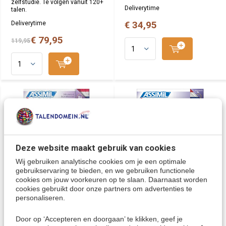
zelfstudie. Te volgen vanuit 120+
Deliverytime
talen.
€ 34,95
Deliverytime
€ 79,95
119,95
Deze website maakt gebruik van cookies
Wij gebruiken analytische cookies om je een optimale
gebruikservaring te bieden, en we gebruiken functionele
cookies om jouw voorkeuren op te slaan. Daarnaast worden
Le Néerlandais Sans Peine
Le Néerlandais Sans Peine
cookies gebruikt door onze partners om advertenties te
- Cours de néerlandais
- Cours de néerlandais
personaliseren.
(Boek + CD + Audio) |
(Boek + CDs + Audio) |
Nederlands leren vanuit het
Nederlands leren vanuit het
Frans
Frans
Door op ‘Accepteren en doorgaan’ te klikken, geef je