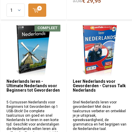
€ 29,95
37,95
COMPLEET
COMPLEET
Nederlands leren -
Leer Nederlands voor
Ultimate Nederlands voor
Gevorderden - Cursus Talk
Beginners tot Gevorderden
Nederlands
5 Cursussen Nederlands voor
Snel Nederlands leren voor
Beginners tot Gevorderden op 1
gevorderden! Met deze
USB-Stick! De complete
taalcursus verbeter en ontwikkel
taalcursus om goed en snel
je je uitspraak,
Nederlands te leren in een korte
spreekvaardigheid, de
tijd. Geschikt voor anderstaligen
grammatica en het begrijpen van
die Nederlands willen leren als
de Nederlandse taal.