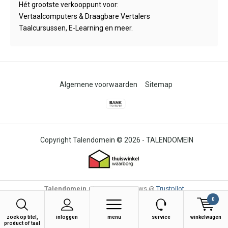
Hét grootste verkooppunt voor:
Vertaalcomputers & Draagbare Vertalers
Taalcursussen, E-Learning en meer.
Algemene voorwaarden
Sitemap
© 2026 -
TALENDOMEIN
Talendomein.nl
4,6
/
-
85
Reviews @
Trustpilot
0
zoek op titel,
inloggen
menu
service
winkelwagen
product of taal