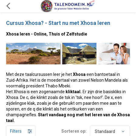
Cursus Xhosa? - Start nu met Xhosa leren
Xhosa leren - Online, Thuis of Zelfstudie
Met deze taalcursussen leer je het
Xhosa
een bantoetaal in
Zuid-Afrika. Het is de moedertaal van zowel Nelson Mandela als
voormalig president Thabo Mbeki.
Het Xhosa is een zogenaamde
kliktaal.
Er zijn drie basiskliks in
Xhosa. De c, die klinkt zoals de tsk in 'tsk, nee hoor!'. De x, een
zijdelingse klak, zoals je die gebruikt om paarden mee aan te
sporen, en de q die klinkt als het ontkurken van een
champagnefles.
Start vandaag nog met het leren van de Xhosa
taal.
Filters
Sorteren op: