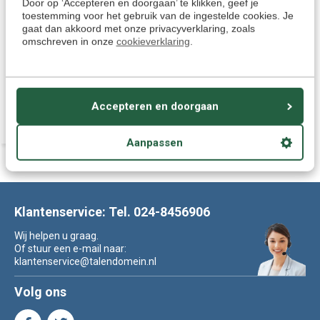
Xhosa te leren in een korte tijd.
Door op ‘Accepteren en doorgaan’ te klikken, geef je
De draagbare USB-Stick is
toestemming voor het gebruik van de ingestelde cookies. Je
gemakkelijk thuis of op vakantie
gaat dan akkoord met onze privacyverklaring, zoals
te gebruiken op je PC, Laptop of
omschreven in onze
cookieverklaring
.
Mac. Inc. gratis APP voor tablets.
Deliverytime
€ 89,95
114,95
Accepteren en doorgaan
Aanpassen
Klantenservice: Tel. 024-8456906
Wij helpen u graag.
Of stuur een e-mail naar:
klantenservice@talendomein.nl
Volg ons