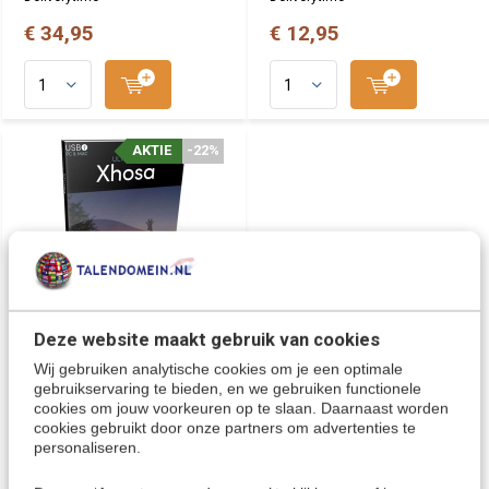
€ 34,95
€ 12,95
AKTIE
AKTIE
-22%
-22%
Deze website maakt gebruik van cookies
Xhosa leren - Ultimate
Xhosa voor Beginners tot
Wij gebruiken analytische cookies om je een optimale
Gevorderden
gebruikservaring te bieden, en we gebruiken functionele
cookies om jouw voorkeuren op te slaan. Daarnaast worden
5 Cursussen Xhosa op 1 USB-
cookies gebruikt door onze partners om advertenties te
Stick!
personaliseren.
De complete zelfstudie
taalcursus om goed en snel