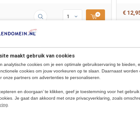
€ 12,9
Afrikaans voor kinderen -
COMPLEE
Woordentrainer Afrikaans
ite maakt gebruik van cookies
De cursus Afrikaans voor kinderen is
n analytische cookies om je een optimale gebruikservaring te bieden, 
speciaal bedoeld voor kinderen en
peuters in de leeftijd van 4 - 12 jaar,
unctionele cookies om jouw voorkeuren op te slaan. Daarnaast worden 
maar ook geschikt voor ouders en
r onze partners om advertenties te personaliseren.
leraren om te helpen de basis van de
Afrikaanse taal te leren.
epteren en doorgaan’ te klikken, geef je toestemming voor het gebruik
Deliverytime
cookies. Je gaat dan akkoord met onze privacyverklaring, zoals omschr
ring
.
€ 54,9