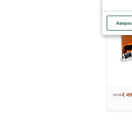
AKTIE
-17%
Aanpas
€ 49
59,95