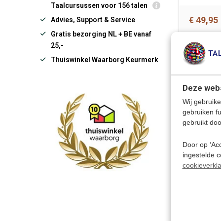
Taalcursussen voor 156 talen
€ 49,95
Advies, Support & Service
Gratis bezorging NL + BE vanaf
25,-
Thuiswinkel Waarborg Keurmerk
Deze webs
Wij gebruike
gebruiken f
gebruikt doo
Door op ‘Acc
ingestelde 
cookieverkla
€ 19,95