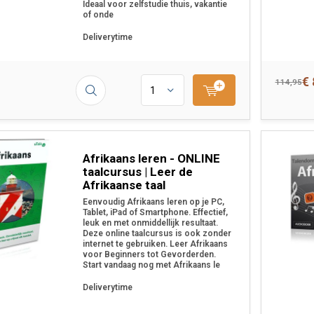
Ideaal voor zelfstudie thuis, vakantie
of onde
Deliverytime
€ 
114,95
Afrikaans leren - ONLINE
taalcursus | Leer de
Afrikaanse taal
Eenvoudig Afrikaans leren op je PC,
Tablet, iPad of Smartphone. Effectief,
leuk en met onmiddellijk resultaat.
Deze online taalcursus is ook zonder
internet te gebruiken. Leer Afrikaans
voor Beginners tot Gevorderden.
Start vandaag nog met Afrikaans le
Deliverytime