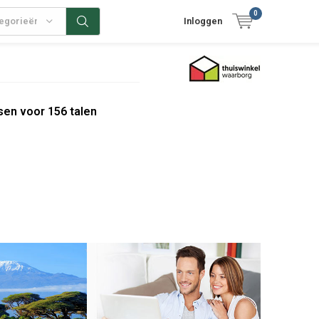
0
tegorieën
Inloggen
sen voor 156 talen