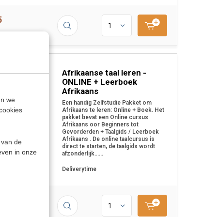
5
Afrikaanse taal leren -
T
ONLINE + Leerboek
Afrikaans
en we
Een handig Zelfstudie Pakket om
cookies
Afrikaans te leren: Online + Boek. Het
pakket bevat een Online cursus
Afrikaans oor Beginners tot
Gevorderden + Taalgids / Leerboek
Afrikaans . De online taalcursus is
 van de
direct te starten, de taalgids wordt
even in onze
afzonderlijk......
Deliverytime
5