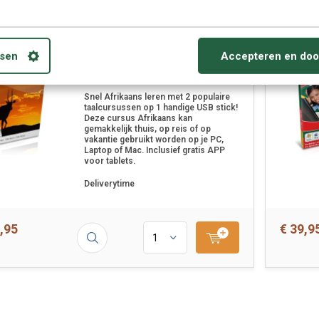
Instant Afrikaans voor
sen
Accepteren en doo
Beginners - Taalcursus 2 in
1
Snel Afrikaans leren met 2 populaire
taalcursussen op 1 handige USB stick!
Deze cursus Afrikaans kan
gemakkelijk thuis, op reis of op
vakantie gebruikt worden op je PC,
Laptop of Mac. Inclusief gratis APP
voor tablets.
Deliverytime
,95
€ 39,9