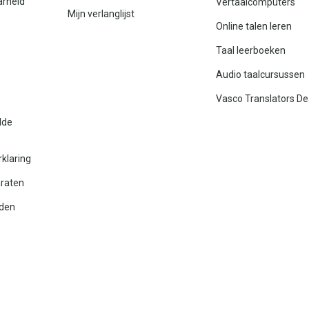
arheid
Vertaalcomputers
Mijn verlanglijst
Online talen leren
Taal leerboeken
Audio taalcursussen
Vasco Translators De
lde
rklaring
araten
den