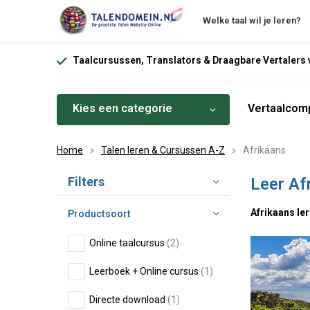
Welke taal wil je leren?
Taalcursussen, Translators & Draagbare Vertalers v
Kies een categorie
Vertaalcomp
Home
Talen leren & Cursussen A-Z
Afrikaans
Sorteren op:
Filters
Leer Af
Afrikaans ler
Productsoort
Online taalcursus
(2)
Leerboek + Online cursus
(1)
Directe download
(1)