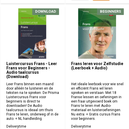
DOWNLOAD
DOWNLOAD
BEGINNERS
BEGINNERS
Luistercursus Frans - Leer
Frans leren voor Zelfstudie
Frans voor Beginners -
(Leerboek + Audio)
Audio taalcursus
(Download)
Leer Frans binnen een maand
Het ideale leerboek voor wie snel
door alléén te luisteren en de
en efficiënt Frans wil leren
teksten na te spreken. De Prisma
spreken en verstaan. Met 18
Luistercursus Frans voor
Franse lessen en oefeningen in
beginners is direct te
een fraai uitgevoerd boek om
downloaden! De Audio
Frans te leren met Audio-
taalcursus is ideaal om thuis
materiaal en luisteroefeningen.
Frans te leren, onderweg of in de
Nu extra: + Gratis cursus Frans
auto. + NL handleiding.
voor beginners.
Deliverytime
Deliverytime