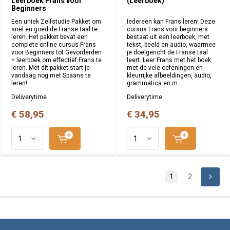
Leerboek Frans voor
(Leerboek)
Beginners
Een uniek Zelfstudie Pakket om
Iedereen kan Frans leren! Deze
snel en goed de Franse taal te
cursus Frans voor beginners
leren. Het pakket bevat een
bestaat uit een leerboek, met
complete online cursus Frans
tekst, beeld en audio, waarmee
voor Beginners tot Gevorderden
je doelgericht de Franse taal
+ leerboek om effectief Frans te
leert. Leer Frans met het boek
leren. Met dit pakket start je
met de vele oefeningen en
vandaag nog met Spaans te
kleurrijke afbeeldingen, audio,
leren!
grammatica en m
Deliverytime
Deliverytime
€ 58,95
€ 34,95
1
2