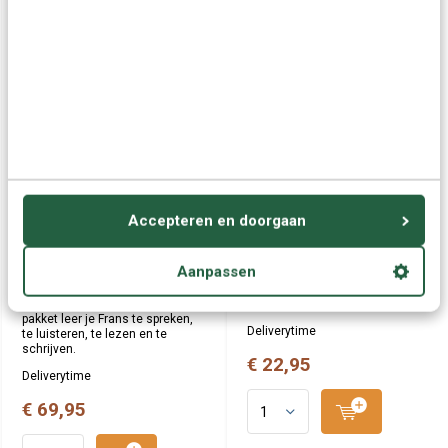
Complete taalcursus Frans
Frans leren voor kinderen -
- Eurotalk Premium
Woordentrainer Frans
Accepteren en doorgaan
5 Cursussen Frans op 1 DVD-
Cursus Frans voor kinderen die
Rom!
op een leuke manier de Franse
De "Eurotalk Premium Set" is een
taal willen leren! - Speciaal
Aanpassen
complete taalcursus om goed
bedoeld voor kinderen, kleuters
de Franse taal te leren in een
en peuters in de leeftijd van 4 -
korte tijd. Met dit zelfstudie
12 jaar.
pakket leer je Frans te spreken,
Deliverytime
te luisteren, te lezen en te
schrijven.
€ 22,95
Deliverytime
€ 69,95