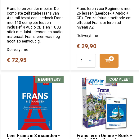
Frans leren zonder moeite. De
Frans leren voor Beginners met
complete zelfstudie Frans van
26 lessen (Leerboek + Audio +
Assimil bevat een leerboek Frans
CD). Een zelfstudiemethode om
met 113 complete lessen
effectief Frans te leren tot
inclusief 4 Audio CD's en 1 USB
niveau A2.
stick met luisterlessen en audio-
Deliverytime
materiaal. Frans leren was nog
nooit zo eenvoudig!
€ 29,90
Deliverytime
€ 72,95
BEGINNERS
BEGINNERS
COMPLEET
COMPLEET
Leer Frans in 3 maanden -
Frans leren Online + Boek +