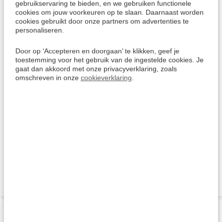
gebruikservaring te bieden, en we gebruiken functionele
cookies om jouw voorkeuren op te slaan. Daarnaast worden
cookies gebruikt door onze partners om advertenties te
personaliseren.
Snel en Vlot Frans leren
Leer Frans voor Beginners
spreken en begrijpen
- Luistercursus - Audio
(Boek)
taalcursus Frans
Door op ‘Accepteren en doorgaan’ te klikken, geef je
(Download)
toestemming voor het gebruik van de ingestelde cookies. Je
Wil je graag Frans leren spreken,
Frans leren vanuit het
gaat dan akkoord met onze privacyverklaring, zoals
maar heb je niet veel tijd om de
Nederlands. Deze taalcursus is
omschreven in onze
cookieverklaring
.
taal te leren? Dan is dit het
direct te downloaden! Makkelijke
ideale boek om Frans te leren.
woorden en zinnen leer je met
Met het leerboek hoef je slechts
de luistercursus "Rhythms
35 minuten per dag te studeren
eenvoudig Frans". Na het
om snel resultaat te boeken.
downloaden kan je de audio
Extra: + Gratis cursus Frans voo
taalcursus direct gebruiken op
een PC, CD, Tablet of Smartph
Deliverytime
Deliverytime
€ 18,50
€ 12,95
COMPLEET
COMPLEET