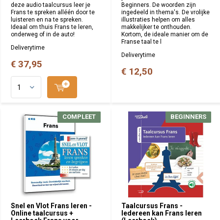
deze audio taalcursus leer je
Beginners. De woorden zijn
Frans te spreken alléén door te
ingedeeld in thema's. De vrolijke
luisteren en na te spreken.
illustraties helpen om alles
Ideaal om thuis Frans te leren,
makkelijker te onthouden.
onderweg of in de auto!
Kortom, de ideale manier om de
Franse taal te l
Deliverytime
Deliverytime
€ 37,95
€ 12,50
COMPLEET
COMPLEET
BEGINNERS
BEGINNERS
Snel en Vlot Frans leren -
Taalcursus Frans -
Online taalcursus +
Iedereen kan Frans leren