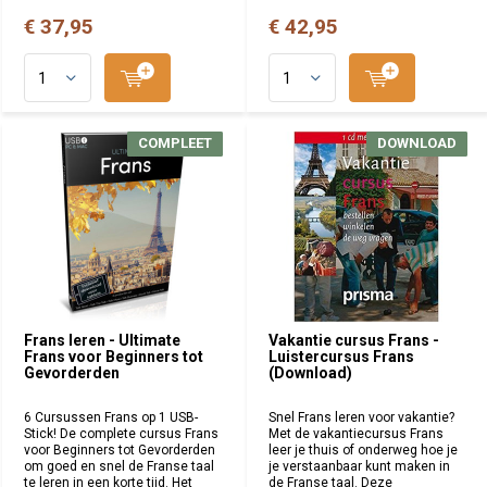
€ 37,95
€ 42,95
COMPLEET
COMPLEET
DOWNLOAD
DOWNLOAD
Frans leren - Ultimate
Vakantie cursus Frans -
Frans voor Beginners tot
Luistercursus Frans
Gevorderden
(Download)
6 Cursussen Frans op 1 USB-
Snel Frans leren voor vakantie?
Stick! De complete cursus Frans
Met de vakantiecursus Frans
voor Beginners tot Gevorderden
leer je thuis of onderweg hoe je
om goed en snel de Franse taal
je verstaanbaar kunt maken in
te leren in een korte tijd. Het
de Franse taal. Deze