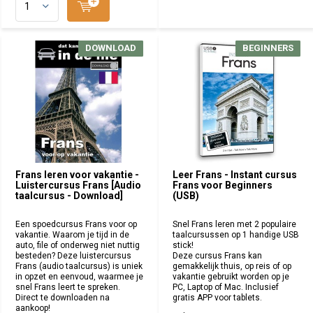
DOWNLOAD
DOWNLOAD
BEGINNERS
BEGINNERS
Frans leren voor vakantie -
Leer Frans - Instant cursus
Luistercursus Frans [Audio
Frans voor Beginners
taalcursus - Download]
(USB)
Een spoedcursus Frans voor op
Snel Frans leren met 2 populaire
vakantie. Waarom je tijd in de
taalcursussen op 1 handige USB
auto, file of onderweg niet nuttig
stick!
besteden? Deze luistercursus
Deze cursus Frans kan
Frans (audio taalcursus) is uniek
gemakkelijk thuis, op reis of op
in opzet en eenvoud, waarmee je
vakantie gebruikt worden op je
snel Frans leert te spreken.
PC, Laptop of Mac. Inclusief
Direct te downloaden na
gratis APP voor tablets.
aankoop!