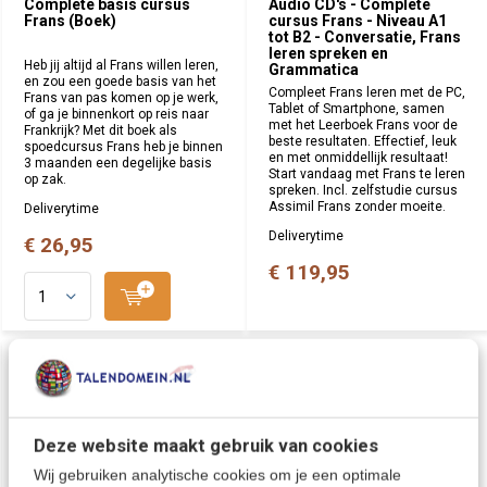
Complete basis cursus
Audio CD's - Complete
Frans (Boek)
cursus Frans - Niveau A1
tot B2 - Conversatie, Frans
leren spreken en
Heb jij altijd al Frans willen leren,
Grammatica
en zou een goede basis van het
Compleet Frans leren met de PC,
Frans van pas komen op je werk,
Tablet of Smartphone, samen
of ga je binnenkort op reis naar
met het Leerboek Frans voor de
Frankrijk? Met dit boek als
beste resultaten. Effectief, leuk
spoedcursus Frans heb je binnen
en met onmiddellijk resultaat!
3 maanden een degelijke basis
Start vandaag met Frans te leren
op zak.
spreken. Incl. zelfstudie cursus
Assimil Frans zonder moeite.
Deliverytime
Deliverytime
€ 26,95
€ 119,95
DOWNLOAD
DOWNLOAD
Deze website maakt gebruik van cookies
Wij gebruiken analytische cookies om je een optimale