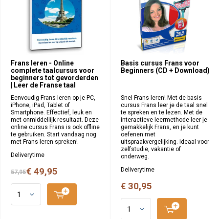
Frans leren - Online
Basis cursus Frans voor
complete taalcursus voor
Beginners (CD + Download)
beginners tot gevorderden
| Leer de Franse taal
Eenvoudig Frans leren op je PC,
Snel Frans leren! Met de basis
iPhone, iPad, Tablet of
cursus Frans leer je de taal snel
Smartphone. Effectief, leuk en
te spreken en te lezen. Met de
met onmiddellijk resultaat. Deze
interactieve leermethode leer je
online cursus Frans is ook offline
gemakkelijk Frans, en je kunt
te gebruiken. Start vandaag nog
oefenen met
met Frans leren spreken!
uitspraakvergelijking. Ideaal voor
zelfstudie, vakantie of
Deliverytime
onderweg.
€ 49,95
Deliverytime
57,95
€ 30,95