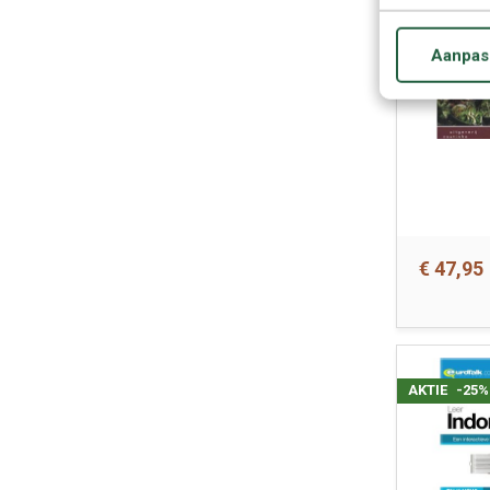
Aanpas
€ 47,95
AKTIE
-25%