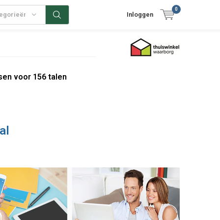
0
tegorieën
Inloggen
sen voor 156 talen
al