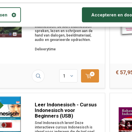
cursus Indonesisch -
Bahasa Indonesia leren
In de basis cursus Bahasa Indonesia
sen
Accepteren en doo
ligt de op het kunnen voeren van
alledaagse gesprekken in het
Indonesisch. Je leert Indonesisch
spreken, lezen en schrijven aan de
hand van dialogen, beeldmateriaal,
audio en gevarieerde opdrachten.
Deliverytime
€ 57,9
Leer Indonesisch - Cursus
Indonesisch voor
Beginners (USB)
Snel Indonesisch leren! Deze
interactieve cursus Indonesisch is
ideaal voor iedereen die de taal snel