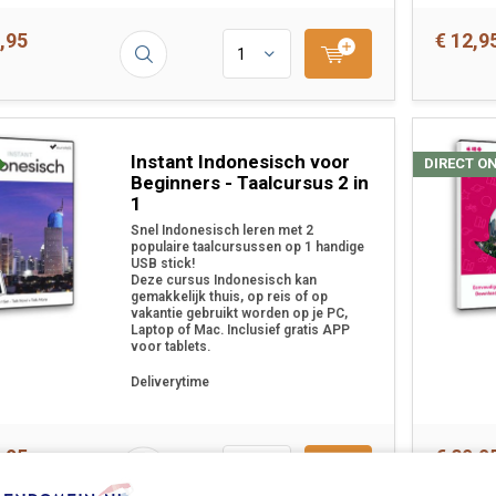
,95
€ 12,9
Instant Indonesisch voor
DIRECT O
Beginners - Taalcursus 2 in
1
Snel Indonesisch leren met 2
populaire taalcursussen op 1 handige
USB stick!
Deze cursus Indonesisch kan
gemakkelijk thuis, op reis of op
vakantie gebruikt worden op je PC,
Laptop of Mac. Inclusief gratis APP
voor tablets.
Deliverytime
,95
€ 89,9