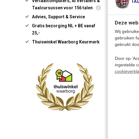
Vertaalcomputers, AI Vertalers &
Taalcursussen voor 156 talen
Advies, Support & Service
Deze webs
KINDEREN
Gratis bezorging NL + BE vanaf
Wij gebruike
25,-
gebruiken f
Thuiswinkel Waarborg Keurmerk
gebruikt doo
Door op ‘Acc
ingestelde 
cookieverkla
€ 22,95