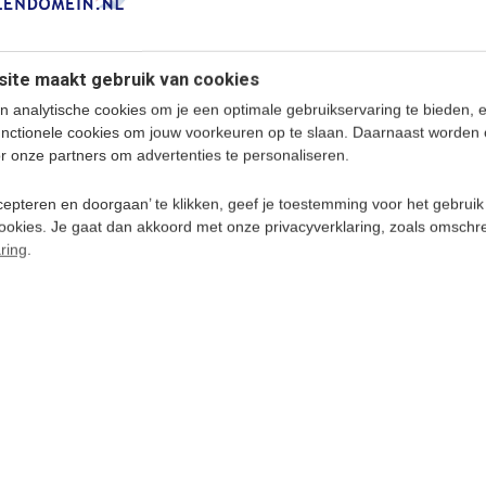
ite maakt gebruik van cookies
Indonesisch leren voor
kinderen - Flashcards
n analytische cookies om je een optimale gebruikservaring te bieden, 
Cursus Indonesisch voor kinderen
unctionele cookies om jouw voorkeuren op te slaan. Daarnaast worden 
die op een leuke manier de
r onze partners om advertenties te personaliseren.
Indonesische taal willen leren! -
Speciaal bedoeld voor kinderen in de
leeftijd van 4 - 12 jaar.
epteren en doorgaan’ te klikken, geef je toestemming voor het gebruik
cookies. Je gaat dan akkoord met onze privacyverklaring, zoals omschr
Deliverytime
ring
.
€ 24,5
Leer Indonesisch - Basis
DIRECT O