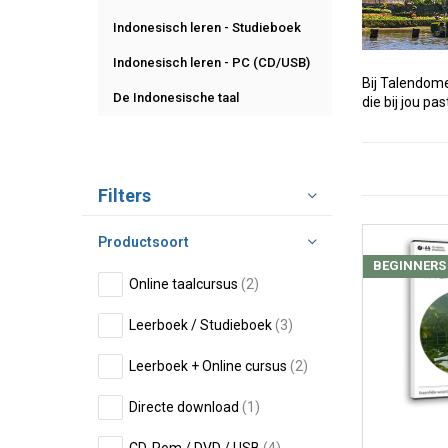
Indonesisch leren - Studieboek
Indonesisch leren - PC (CD/USB)
Bij Talendome
De Indonesische taal
die bij jou pa
Sorteren op:
Filters
Productsoort
BEGINNERS
Online taalcursus
(2)
Leerboek / Studieboek
(3)
Leerboek + Online cursus
(2)
Directe download
(1)