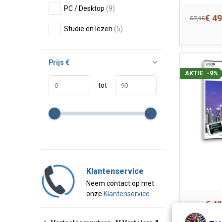
PC / Desktop
(9)
€ 49
57,95
Studie en lezen
(5)
Prijs
€
AKTIE
-9%
tot
Klantenservice
Neem contact op met
onze
Klantenservice
€ 49
54,95