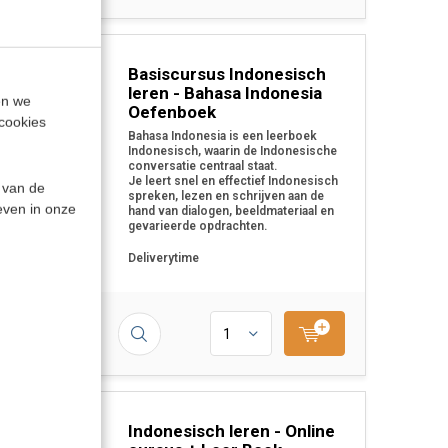
Basiscursus Indonesisch
leren - Bahasa Indonesia
en we
Oefenboek
cookies
Bahasa Indonesia is een leerboek
Indonesisch, waarin de Indonesische
conversatie centraal staat.
Je leert snel en effectief Indonesisch
 van de
spreken, lezen en schrijven aan de
even in onze
hand van dialogen, beeldmateriaal en
gevarieerde opdrachten.
Deliverytime
0
Indonesisch leren - Online
NLINE STARTEN