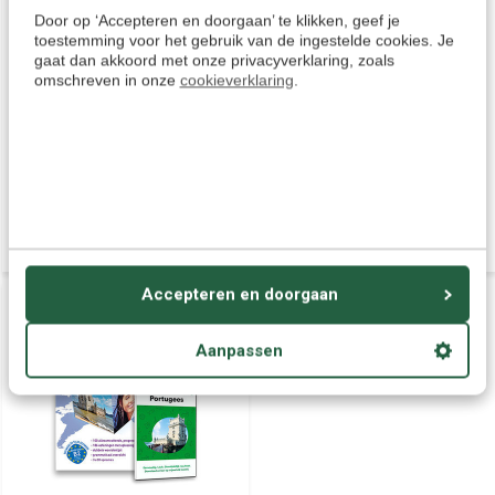
voor op vakantie. Waarom je tijd
en goed de Portugese taal te
Door op ‘Accepteren en doorgaan’ te klikken, geef je
in de file of onderweg niet nuttig
leren: Boek + Online taalcursus.
besteden? Deze luistercursus
Het pakket bevat een Online
toestemming voor het gebruik van de ingestelde cookies. Je
Portugees is uniek in opzet en
cursus Portugees voor
gaat dan akkoord met onze privacyverklaring, zoals
eenvoud, waarmee je snel de
Beginners tot Gevorderden +
omschreven in onze
cookieverklaring
.
taal kunt leren. Direct te
leerboek Portugees. - Met deze
downloaden!
thuisstudie start je vandaag nog
met Portugees leren!
Deliverytime
Deliverytime
€ 8,95
€ 58,95
75,90
Accepteren en doorgaan
COMPLEET
COMPLEET
Aanpassen