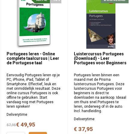
Portugees leren - Online
Luistercursus Portugees
complete taalcursus | Leer
(Download) - Leer
de Portugese taal
Portugees voor Beginners
Eenvoudig Portugees leren op je
Portugees leren binnen een
PC, iPhone, iPad, Tablet of
maand met de Prisma
Smartphone. Effectief, leuk en
luistercursus Portugees. Deze
met onmiddellijk resultaat. Deze
luistercursus Portugees voor
online cursus Portugees is ook
beginners is direct te
offline te gebruiken. Start
downloaden na aankoop. Ideaal
vandaag nog met Portugees
om thuis snel Portugees te
leren spreken!
leren, onderweg of in de auto.
Incl. handleiding.
Deliverytime
Deliverytime
€ 49,95
57,95
€ 37,95