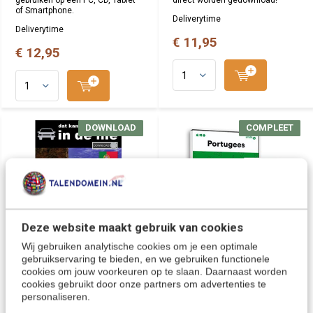
gebruiken op een PC, CD, Tablet
direct worden gedownload!
of Smartphone.
Deliverytime
Deliverytime
€ 11,95
€ 12,95
DOWNLOAD
DOWNLOAD
COMPLEET
COMPLEET
Deze website maakt gebruik van cookies
Wij gebruiken analytische cookies om je een optimale
Portugees leren voor
Complete taalcursus
gebruikservaring te bieden, en we gebruiken functionele
vakantie - Luistercursus
Portugees leren - Boek +
cookies om jouw voorkeuren op te slaan. Daarnaast worden
Portugees [Audio
Online cursus Portugees
cookies gebruikt door onze partners om advertenties te
taalcursus - Download]
personaliseren.
Een spoedcursus Portugees
Een unieke zelfstudie om snel