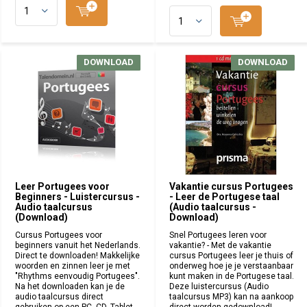
DOWNLOAD
DOWNLOAD
DOWNLOAD
DOWNLOAD
Leer Portugees voor
Vakantie cursus Portugees
Beginners - Luistercursus -
- Leer de Portugese taal
Audio taalcursus
(Audio taalcursus -
(Download)
Download)
Cursus Portugees voor
Snel Portugees leren voor
beginners vanuit het Nederlands.
vakantie? - Met de vakantie
Direct te downloaden! Makkelijke
cursus Portugees leer je thuis of
woorden en zinnen leer je met
onderweg hoe je je verstaanbaar
"Rhythms eenvoudig Portugees".
kunt maken in de Portugese taal.
Na het downloaden kan je de
Deze luistercursus (Audio
audio taalcursus direct
taalcursus MP3) kan na aankoop