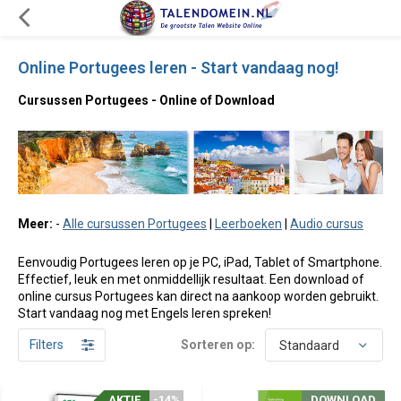
Online Portugees leren - Start vandaag nog!
Cursussen Portugees - Online of Download
Meer:
-
Alle cursussen Portugees
|
Leerboeken
|
Audio cursus
Eenvoudig Portugees leren op je PC, iPad, Tablet of Smartphone.
Effectief, leuk en met onmiddellijk resultaat. Een download of
online cursus Portugees kan direct na aankoop worden gebruikt.
Start vandaag nog met Engels leren spreken!
Filters
Sorteren op:
AKTIE
AKTIE
-14%
-14%
DOWNLOAD
DOWNLOAD