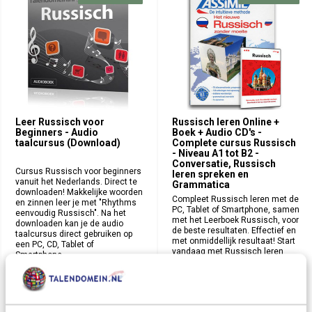
Leer Russisch voor
Russisch leren Online +
Beginners - Audio
Boek + Audio CD's -
taalcursus (Download)
Complete cursus Russisch
- Niveau A1 tot B2 -
Conversatie, Russisch
Cursus Russisch voor beginners
leren spreken en
vanuit het Nederlands. Direct te
Grammatica
downloaden! Makkelijke woorden
Compleet Russisch leren met de
en zinnen leer je met "Rhythms
PC, Tablet of Smartphone, samen
eenvoudig Russisch". Na het
met het Leerboek Russisch, voor
downloaden kan je de audio
de beste resultaten. Effectief en
taalcursus direct gebruiken op
met onmiddellijk resultaat! Start
een PC, CD, Tablet of
vandaag met Russisch leren
Smartphone.
spreken. + Zelfstudie cursus
Assimil Russisch zonder
Deliverytime
moeite.
€ 12,95
Deliverytime