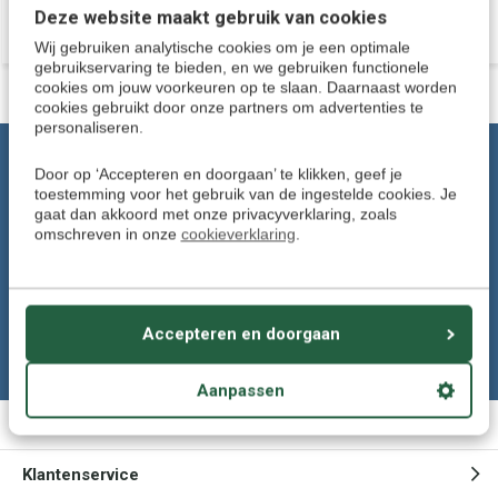
Deze website maakt gebruik van cookies
€ 109,95
119,95
Wij gebruiken analytische cookies om je een optimale
gebruikservaring te bieden, en we gebruiken functionele
cookies om jouw voorkeuren op te slaan. Daarnaast worden
cookies gebruikt door onze partners om advertenties te
personaliseren.
Klantenservice: Tel. 024-8456906
Door op ‘Accepteren en doorgaan’ te klikken, geef je
toestemming voor het gebruik van de ingestelde cookies. Je
Wij helpen u graag.
gaat dan akkoord met onze privacyverklaring, zoals
Of stuur een e-mail naar:
omschreven in onze
cookieverklaring
.
klantenservice@talendomein.nl
Volg ons
Accepteren en doorgaan
Aanpassen
Meer informatie
Klantenservice