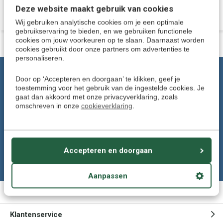
Deze website maakt gebruik van cookies
Wij gebruiken analytische cookies om je een optimale
gebruikservaring te bieden, en we gebruiken functionele
cookies om jouw voorkeuren op te slaan. Daarnaast worden
cookies gebruikt door onze partners om advertenties te
personaliseren.
Klantenservice: Tel. 024-8456906
Door op ‘Accepteren en doorgaan’ te klikken, geef je
toestemming voor het gebruik van de ingestelde cookies. Je
Wij helpen u graag.
gaat dan akkoord met onze privacyverklaring, zoals
Of stuur een e-mail naar:
omschreven in onze
cookieverklaring
.
klantenservice@talendomein.nl
Volg ons
Accepteren en doorgaan
Aanpassen
Meer informatie
Klantenservice