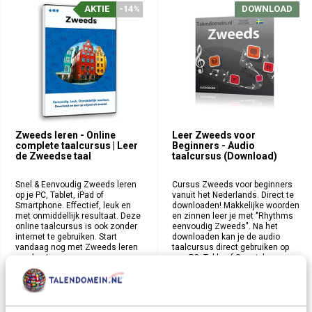
AKTIE
AKTIE
-14%
-14%
DOWNLOAD
DOWNLOAD
Zweeds leren - Online
Leer Zweeds voor
complete taalcursus | Leer
Beginners - Audio
de Zweedse taal
taalcursus (Download)
Snel & Eenvoudig Zweeds leren
Cursus Zweeds voor beginners
op je PC, Tablet, iPad of
vanuit het Nederlands. Direct te
Smartphone. Effectief, leuk en
downloaden! Makkelijke woorden
met onmiddellijk resultaat. Deze
en zinnen leer je met "Rhythms
online taalcursus is ook zonder
eenvoudig Zweeds". Na het
internet te gebruiken. Start
downloaden kan je de audio
vandaag nog met Zweeds leren
taalcursus direct gebruiken op
spreken!
een PC, Table of Smartphone.
Deliverytime
Deliverytime
€ 49,95
€ 12,95
57,95