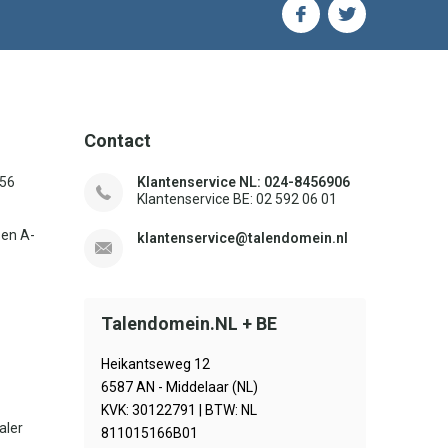
Contact
156
Klantenservice NL: 024-8456906
Klantenservice BE: 02 592 06 01
sen A-
klantenservice@talendomein.nl
Talendomein.NL + BE
Heikantseweg 12
6587 AN - Middelaar (NL)
KVK: 30122791 | BTW: NL
aler
811015166B01