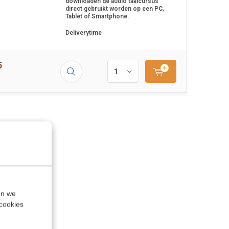
downloaden de audio taalcursus
direct gebruikt worden op een PC,
Tablet of Smartphone.
Deliverytime
5
en we
cookies