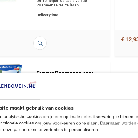
om te helpen de basis van de
Roemeense taal te leren.
Deliverytime
€ 12,9
Cursus Roemeens voor
Beginners - Leer de
Roemeense taal (CD +
Download)
Snel Roemeens leren! Met de basis
cursus Roemeens leer je de taal snel
te spreken en te lezen. Met de
ite maakt gebruik van cookies
interactieve leermethode leer je
n analytische cookies om je een optimale gebruikservaring te bieden, 
gemakkelijk Roemeens, en je kunt
oefenen met uitspraakvergelijking.
unctionele cookies om jouw voorkeuren op te slaan. Daarnaast worden 
Ideaal voor zelfstudie, vakantie of
r onze partners om advertenties te personaliseren.
onderweg.