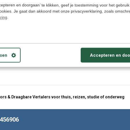
Deliverytime
epteren en doorgaan’ te klikken, geef je toestemming voor het gebruik
cookies. Je gaat dan akkoord met onze privacyverklaring, zoals omschr
ring
.
,95
sen
Accepteren en doo
ors & Draagbare Vertalers voor thuis, reizen, studie of onderweg
8456906