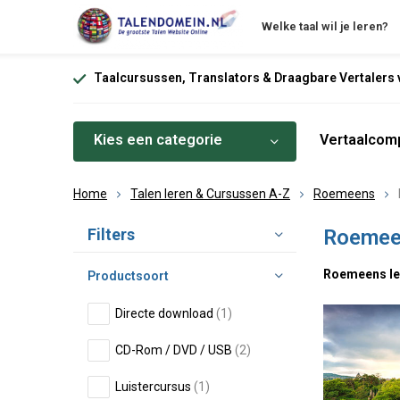
Welke taal wil je leren?
Taalcursussen, Translators & Draagbare Vertalers v
Kies een categorie
Vertaalcomp
Home
Talen leren & Cursussen A-Z
Roemeens
Sorteren op:
Filters
Roemee
Roemeens ler
Productsoort
Directe download
(1)
CD-Rom / DVD / USB
(2)
Luistercursus
(1)