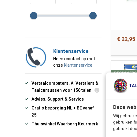
€ 22,95
Klantenservice
Neem contact op met
onze
Klantenservice
BEGINNERS
Vertaalcomputers, AI Vertalers &
Taalcursussen voor 156 talen
Advies, Support & Service
Deze webs
Gratis bezorging NL + BE vanaf
25,-
Wij gebruike
gebruiken f
Thuiswinkel Waarborg Keurmerk
gebruikt doo