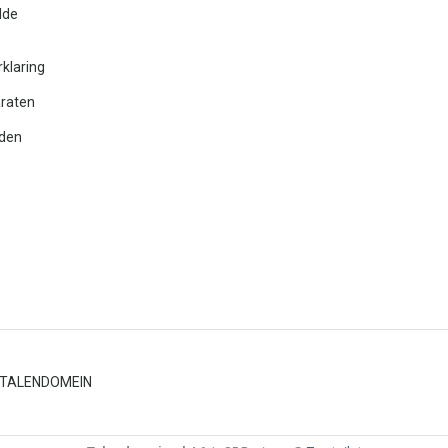
lde
rklaring
araten
den
TALENDOMEIN