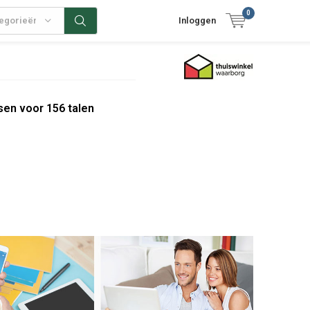
0
tegorieën
Inloggen
sen voor 156 talen