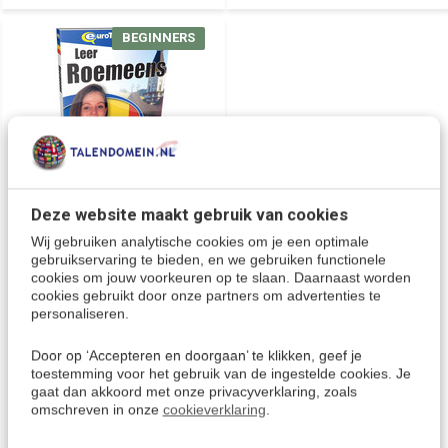
BEGINNERS
Deze website maakt gebruik van cookies
Cursus Roemeens voor
Beginners - Leer de
Wij gebruiken analytische cookies om je een optimale
Roemeense taal (CD +
gebruikservaring te bieden, en we gebruiken functionele
Download)
cookies om jouw voorkeuren op te slaan. Daarnaast worden
Snel Roemeens leren! Met de
cookies gebruikt door onze partners om advertenties te
basis cursus Roemeens leer je
personaliseren.
de taal snel te spreken en te l...
€ 29,95
€ 34,95
Door op ‘Accepteren en doorgaan’ te klikken, geef je
toestemming voor het gebruik van de ingestelde cookies. Je
Deliverytime
gaat dan akkoord met onze privacyverklaring, zoals
omschreven in onze
cookieverklaring
.