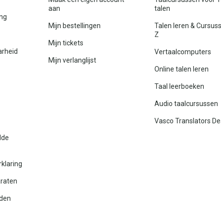
aan
talen
ing
Mijn bestellingen
Talen leren & Cursus
Z
Mijn tickets
arheid
Vertaalcomputers
Mijn verlanglijst
Online talen leren
Taal leerboeken
Audio taalcursussen
Vasco Translators De
lde
rklaring
araten
den