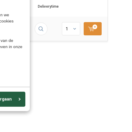
Deliverytime
en we
cookies
 van de
even in onze
rgaan