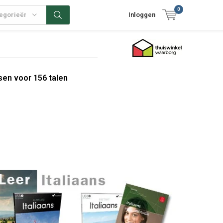
0
tegorieën
Inloggen
sen voor 156 talen