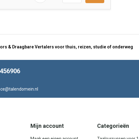
ors & Draagbare Vertalers voor thuis, reizen, studie of onderweg
8456906
ice@talendomein.nl
Mijn account
Categorieën
Maak een eigen account
Taalcursussen voor 