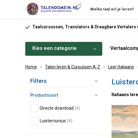
Welke taal wil je leren?
Taalcursussen, Translators & Draagbare Vertalers v
Kies een categorie
Vertaalcomp
Home
Talen leren & Cursussen A-Z
Leer Italiaans
Sorteren op:
Filters
Luister
Italiaans le
Productsoort
Directe download
(4)
Luistercursus
(4)