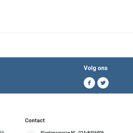
Volg ons
Contact
156
Klantenservice NL: 024-8456906