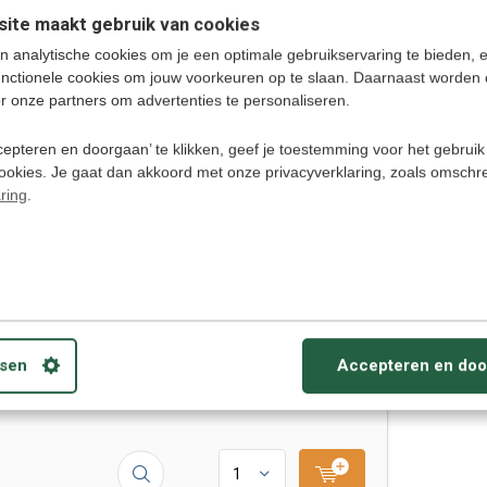
Deliverytime
ite maakt gebruik van cookies
n analytische cookies om je een optimale gebruikservaring te bieden, 
unctionele cookies om jouw voorkeuren op te slaan. Daarnaast worden 
€ 9,95
r onze partners om advertenties te personaliseren.
epteren en doorgaan’ te klikken, geef je toestemming voor het gebruik
cookies. Je gaat dan akkoord met onze privacyverklaring, zoals omschr
ring
.
Get talking Italian - Audio
taalcursus italiaans (CD)
Wil je gemakkelijk Italiaans leren
spreken? Gebruik dan de Audio
taalcursus "Learn talking Italian in 10
days" Met 10 lessen en gebruikelijke
scenarios om het Italiaans te leren,
plus cultuur en reisadvies, leer je met
deze audio taalcursus de taal te be
sen
Accepteren en doo
Deliverytime