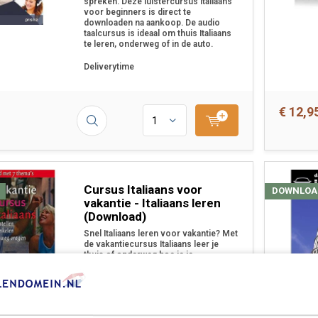
spreken. Deze luistercursus Italiaans
voor beginners is direct te
downloaden na aankoop. De audio
taalcursus is ideaal om thuis Italiaans
te leren, onderweg of in de auto.
Deliverytime
€ 12,9
Cursus Italiaans voor
DOWNLOA
vakantie - Italiaans leren
(Download)
Snel Italiaans leren voor vakantie? Met
de vakantiecursus Italiaans leer je
thuis of onderweg hoe je je
verstaanbaar kunt maken in de
Italiaanse taal. Deze luistercursus
Italiaans (MP3) kan na aankoop direct
worden gedownload!