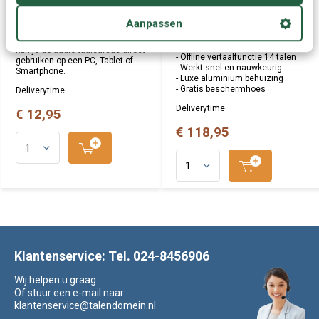
talen
Direct te downloaden!
- Vertaalapparaat met spraak
Makkelijke woorden en zinnen
Aanpassen
- Online & Offline vertaler
leer je met "Rhythms eenvoudig
- Spraak, Tekst en Gesprek
Kantonees". Na het downloaden
vertaler
kan je de audio taalcursus direct
- Offline vertaalfunctie 14 talen
gebruiken op een PC, Tablet of
- Werkt snel en nauwkeurig
Smartphone.
- Luxe aluminium behuizing
- Gratis beschermhoes
Deliverytime
Deliverytime
€ 12,95
€ 118,95
Klantenservice: Tel. 024-8456906
Wij helpen u graag.
Of stuur een e-mail naar:
klantenservice@talendomein.nl