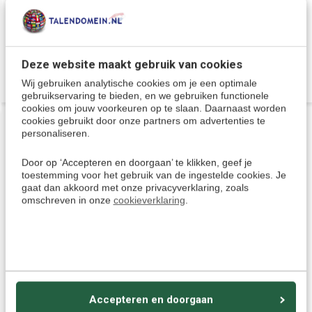
- Gratis beschermhoes
Deliverytime
Deliverytime
€ 119,95
€ 118,95
Deze website maakt gebruik van cookies
Wij gebruiken analytische cookies om je een optimale
gebruikservaring te bieden, en we gebruiken functionele
cookies om jouw voorkeuren op te slaan. Daarnaast worden
cookies gebruikt door onze partners om advertenties te
DOWNLOAD
DOWNLOAD
BESTSELLER
BESTSELLER
personaliseren.
Door op ‘Accepteren en doorgaan’ te klikken, geef je
toestemming voor het gebruik van de ingestelde cookies. Je
gaat dan akkoord met onze privacyverklaring, zoals
omschreven in onze
cookieverklaring
.
Leer Kantonees voor
ECV9 - Stem, Tekst, Foto
Beginners - Audio
en Gesprek Vertaler 135
taalcursus (Download)
Talen - MINI
Vertaalcomputer met
spraak (Online/Offline/Wifi)
Accepteren en doorgaan
Cursus Kantonees voor
Draagbare vertaalcomputer 135
beginners vanuit het Nederlands.