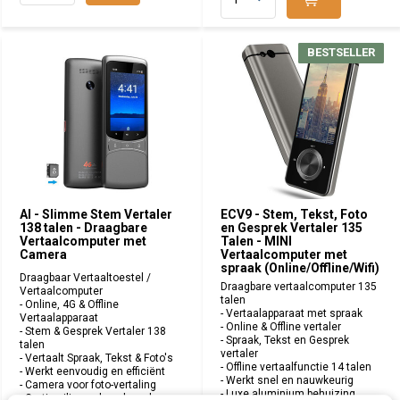
BESTSELLER
BESTSELLER
AI - Slimme Stem Vertaler
ECV9 - Stem, Tekst, Foto
138 talen - Draagbare
en Gesprek Vertaler 135
Vertaalcomputer met
Talen - MINI
Camera
Vertaalcomputer met
spraak (Online/Offline/Wifi)
Draagbaar Vertaaltoestel /
Draagbare vertaalcomputer 135
Vertaalcomputer
talen
- Online, 4G & Offline
- Vertaalapparaat met spraak
Vertaalapparaat
- Online & Offline vertaler
- Stem & Gesprek Vertaler 138
- Spraak, Tekst en Gesprek
talen
vertaler
- Vertaalt Spraak, Tekst & Foto's
- Offline vertaalfunctie 14 talen
- Werkt eenvoudig en efficiënt
- Werkt snel en nauwkeurig
- Camera voor foto-vertaling
- Luxe aluminium behuizing
- Gratis silicone beschermhoes