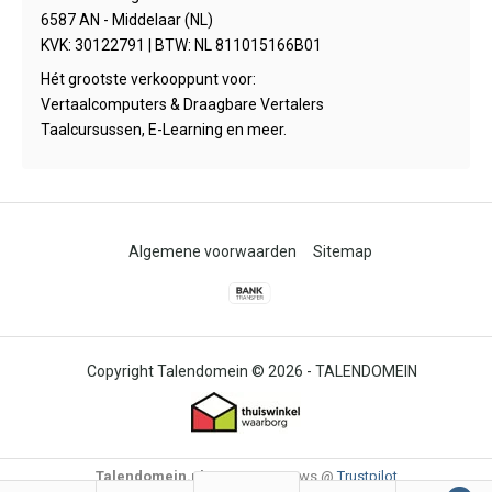
6587 AN - Middelaar (NL)
KVK: 30122791 | BTW: NL 811015166B01
Hét grootste verkooppunt voor:
Vertaalcomputers & Draagbare Vertalers
Taalcursussen, E-Learning en meer.
Algemene voorwaarden
Sitemap
© 2026 -
TALENDOMEIN
Talendomein.nl
4,6
/
-
85
Reviews @
Trustpilot