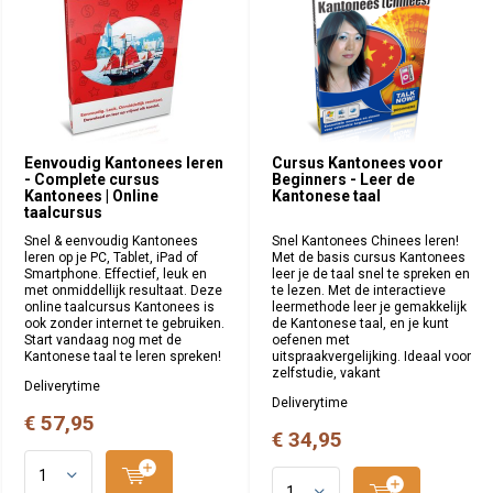
Eenvoudig Kantonees leren
Cursus Kantonees voor
- Complete cursus
Beginners - Leer de
Kantonees | Online
Kantonese taal
taalcursus
Snel & eenvoudig Kantonees
Snel Kantonees Chinees leren!
leren op je PC, Tablet, iPad of
Met de basis cursus Kantonees
Smartphone. Effectief, leuk en
leer je de taal snel te spreken en
met onmiddellijk resultaat. Deze
te lezen. Met de interactieve
online taalcursus Kantonees is
leermethode leer je gemakkelijk
ook zonder internet te gebruiken.
de Kantonese taal, en je kunt
Start vandaag nog met de
oefenen met
Kantonese taal te leren spreken!
uitspraakvergelijking. Ideaal voor
zelfstudie, vakant
Deliverytime
Deliverytime
€ 57,95
€ 34,95