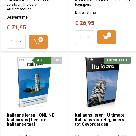
verstaan. Inclusief
begrijpen.
Audiomateriaal.
Deliverytime
Deliverytime
€ 26,95
€ 71,95
AKTIE
AKTIE
-14%
-14%
COMPLEET
COMPLEET
Italiaans leren - ONLINE
Italiaans leren - Ultimate
taalcursus | Leer de
Italiaans voor Beginners
Italiaanse taal
tot Gevorderden