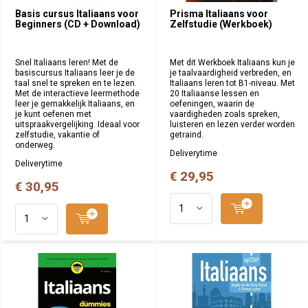
Basis cursus Italiaans voor
Prisma Italiaans voor
Beginners (CD + Download)
Zelfstudie (Werkboek)
Snel Italiaans leren! Met de
Met dit Werkboek Italiaans kun je
basiscursus Italiaans leer je de
je taalvaardigheid verbreden, en
taal snel te spreken en te lezen.
Italiaans leren tot B1-niveau. Met
Met de interactieve leermethode
20 Italiaanse lessen en
leer je gemakkelijk Italiaans, en
oefeningen, waarin de
je kunt oefenen met
vaardigheden zoals spreken,
uitspraakvergelijking. Ideaal voor
luisteren en lezen verder worden
zelfstudie, vakantie of
getraind.
onderweg.
Deliverytime
Deliverytime
€ 29,95
€ 30,95