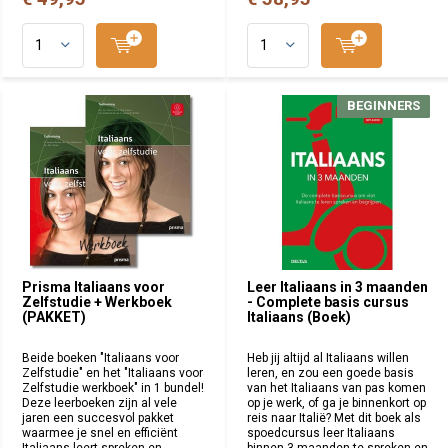
BEGINNERS
BEGINNERS
Prisma Italiaans voor
Leer Italiaans in 3 maanden
Zelfstudie + Werkboek
- Complete basis cursus
(PAKKET)
Italiaans (Boek)
Beide boeken "Italiaans voor
Heb jij altijd al Italiaans willen
Zelfstudie" en het "Italiaans voor
leren, en zou een goede basis
Zelfstudie werkboek" in 1 bundel!
van het Italiaans van pas komen
Deze leerboeken zijn al vele
op je werk, of ga je binnenkort op
jaren een succesvol pakket
reis naar Italië? Met dit boek als
waarmee je snel en efficiënt
spoedcursus leer Italiaans
Italiaans leert spreken en
binnen 3 maanden te spreken en