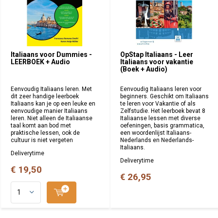
Italiaans voor Dummies -
OpStap Italiaans - Leer
LEERBOEK + Audio
Italiaans voor vakantie
(Boek + Audio)
Eenvoudig Italiaans leren. Met
Eenvoudig Italiaans leren voor
dit zeer handige leerboek
beginners. Geschikt om Italiaans
Italiaans kan je op een leuke en
te leren voor Vakantie of als
eenvoudige manier Italiaans
Zelfstudie. Het leerboek bevat 8
leren. Niet alleen de Italiaanse
Italiaanse lessen met diverse
taal komt aan bod met
oefeningen, basis grammatica,
praktische lessen, ook de
een woordenlijst Italiaans-
cultuur is niet vergeten
Nederlands en Nederlands-
Italiaans.
Deliverytime
Deliverytime
€ 19,50
€ 26,95