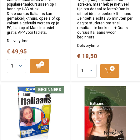
populaire taalcursussen op 1
spreken, maar heb je niet veel
handige USB stick!
tijd om de taal te leren? Dan is
Deze cursus Italiaans kan
dit het ideale leerboek Italiaans.
gemakkelijk thuis, op reis of op
Je hoeft slechts 35 minuten per
vakantie gebruikt worden op je
dag te studeren om snel
PC, Laptop of Mac. Inclusief
resultaat te boeken. : + Gratis
gratis APP voor tablets.
cursus Italiaans vvoor
beginners.
Deliverytime
Deliverytime
€ 49,95
€ 18,50
BEGINNERS
BEGINNERS