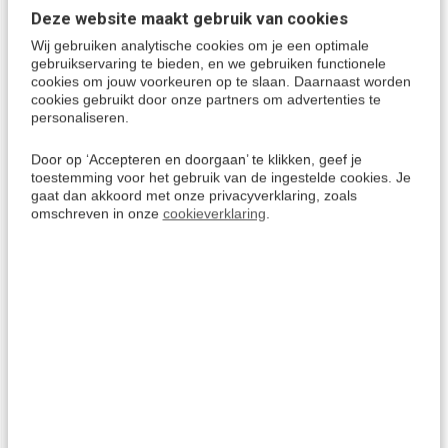
AKTIE
AKTIE
-5%
-5%
DOWNLOAD
DOWNLOAD
Deze website maakt gebruik van cookies
Wij gebruiken analytische cookies om je een optimale
gebruikservaring te bieden, en we gebruiken functionele
cookies om jouw voorkeuren op te slaan. Daarnaast worden
cookies gebruikt door onze partners om advertenties te
personaliseren.
Door op ‘Accepteren en doorgaan’ te klikken, geef je
toestemming voor het gebruik van de ingestelde cookies. Je
Van Dale
Italiaans leren voor
gaat dan akkoord met onze privacyverklaring, zoals
Beeldwoordenboek
vakantie - Luistercursus
omschreven in onze
cookieverklaring
.
Nederlands - Italiaans
Italiaans [Audio taalcursus
- Download]
Italiaans leren door middel van
Een spoedcursus Italiaans voor
beelden! Beelden helpen enorm
op vakantie. Waarom je tijd in de
bij het uitbreiden van de
auto, file of onderweg niet nuttig
woordenschat: beelden bieden je
besteden? Deze Luistercursus
direct houvast en zijn daardoor
Italiaans (Audio taalcursus) is
aansprekender dan tekst alleen,
uniek in opzet en eenvoud,
ze motiveren je en maken het
waarmee je snel Italiaans leert
Italiaans leren leuker en
te spreken.
makkelijker.
Deliverytime
Deliverytime
€ 9,95
€ 18,95
19,95