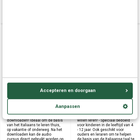
DOWNLOAD
DOWNLOAD
Eenvoudig Italiaans voor
Cursus Italiaans voor
Accepteren en doorgaan
Beginners - Audio
kinderen - Woordentrainer
taalcursus (Download)
Italiaans
Aanpassen
Cursus Italiaans voor beginners
Cursus Italiaans voor kinderen
vanuit het Nederlands. Direct te
die op een leuke manier Italiaans
downloaden! Ideaal om de basis
willen leren! - Speciaal bedoeld
van het Italiaans te leren thuis,
voor kinderen in de leeftijd van 4
op vakantie of onderweg. Na het
- 12 jaar. Ook geschikt voor
downloaden kan de audio
ouders en leraren om te helpen
cursus direct gebruikt worden op
de basis van de Italiaanse taal te