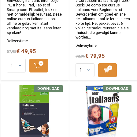
Eenvoudig Italiaans leren op je
6 Cursussen Italiaans op 1 USB-
PC, iPhone, iPad, Tablet of
Stick! De complete cursus
Smartphone. Effectief, leuk en
Italiaans voor Beginners tot
met onmiddellijk resultaat. Deze
Gevorderden om goed en snel
online cursus Italiaans is ook
de Italiaanse taal te leren in een
offline te gebruiken. Start
korte tijd. Het pakket bevat 6
vandaag nog met Italiaans leren
volledige taalcursussen die als
spreken!
thuisstudie gevolgd kunnen
worden...
Deliverytime
Deliverytime
€ 49,95
57,95
€ 79,95
92,95
DOWNLOAD
DOWNLOAD
DOWNLOAD
DOWNLOAD