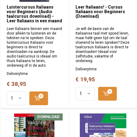
Luistercursus Italiaans
Leer Italiaans! - Cursus
voor Beginners (Audio
Italiaans voor Beginners
taalcursus download) -
(Download)
Leer Italiaans in een maand
Leer Italiaans binnen een maand
Je wilt de basis van de
door alléén te luisteren en de
Italiaanse taal met spoed leren,
teksten na te spreken. Deze
maar hebt geen tijd om de taal
luistercursus Italiaans voor
vloeiend te leren spreken? Deze
beginners is direct te
taalcursus Italiaans is direct te
downloaden na aankoop. De
downloaden! Ideaal voor
audio taalcursus is ideaal om
zelfstudie, vakantie of
thuis Italiaans te leren,
onderweg.
onderweg of in de auto.
Deliverytime
Deliverytime
€ 19,95
€ 38,95
DOWNLOAD
DOWNLOAD