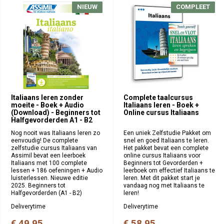
NIEUW
NIEUW
COMPLEET
COMPLEET
Italiaans leren zonder
Complete taalcursus
moeite - Boek + Audio
Italiaans leren - Boek +
(Download) - Beginners tot
Online cursus Italiaans
Halfgevorderden A1 - B2
Nog nooit was Italiaans leren zo
Een uniek Zelfstudie Pakket om
eenvoudig! De complete
snel en goed Italiaans te leren.
zelfstudie cursus Italiaans van
Het pakket bevat een complete
Assimil bevat een leerboek
online cursus Italiaans voor
Italiaans met 100 complete
Beginners tot Gevorderden +
lessen + 186 oefeningen + Audio
leerboek om effectief Italiaans te
luisterlessen. Nieuwe editie
leren. Met dit pakket start je
2025. Beginners tot
vandaag nog met Italiaans te
Halfgevorderden (A1 - B2)
leren!
Deliverytime
Deliverytime
€ 49,95
€ 58,95