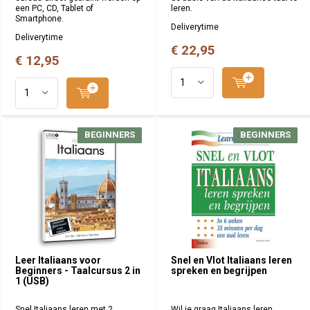
een PC, CD, Tablet of
leren.
Smartphone.
Deliverytime
Deliverytime
€ 22,95
€ 12,95
BEGINNERS
BEGINNERS
BEGINNERS
BEGINNERS
Leer Italiaans voor
Snel en Vlot Italiaans leren
Beginners - Taalcursus 2 in
spreken en begrijpen
1 (USB)
Snel Italiaans leren met 2
Wil je graag Italiaans leren