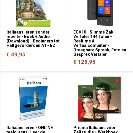
Italiaans leren zonder
ECV10 - Slimme Zak
moeite - Boek + Audio
Vertaler 144 Talen -
(Download) - Beginners tot
Realtime AI
Halfgevorderden A1 - B2
Vertaalcomputer -
Draagbare Spraak, Foto en
€ 49,95
Gesprek Vertaler
€ 128,95
Italiaans leren - ONLINE
Prisma Italiaans voor
taalcursus | Leer de
Zelfstudie + Werkboek