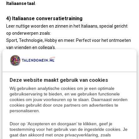
Italiaanse taal
.
4) Italiaanse conversatietraining
Leer nuttige woorden en zinnen in het Italiaans, special gericht
op onderwerpen zoals:
Sport, Technologie, Hobby en meer. Perfect voor het ontmoeten
van vrienden en collega's.
5) Talk business zakelijk Italiaans
Cursus zakelijk Italiaans. Leer de gespecialiseerde taal die je
nodig hebt voor je werk, en om succesvol zaken te doen in het
Deze website maakt gebruik van cookies
buitenland. Met essentiële woordenschat voor zakelijk gebruik.
Wij gebruiken analytische cookies om je een optimale
gebruikservaring te bieden, en we gebruiken functionele
6) Movietalk Italiaans voor gevorderden
cookies om jouw voorkeuren op te slaan. Daarnaast worden
cookies gebruikt door onze partners om advertenties te
Kijken en luisteren naar een TV-serie, en zelf meespelen als een
personaliseren.
van de personages.
Met deze cursus train je de Italiaanse conversatie in een
Door op ‘Accepteren en doorgaan’ te klikken, geef je
interactieve film!
toestemming voor het gebruik van de ingestelde cookies. Je
gaat dan akkoord met onze privacyverklaring, zoals