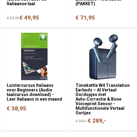
Italiaanse taal
(PAKKET)
€ 49,95
€ 71,95
€ 57,95
Luistercursus Italiaans
Timekettle W4 Translation
voor Beginners (Audio
Earbuds – AI Vertaal
taalcursus download) -
Oordopjes met
Leer Italiaans in een maand
Auto‑Correctie & Bone
Voiceprint Sensor -
€ 38,95
Multifunctionele Vertaal
Oortjes
€ 289,-
€ 349,-