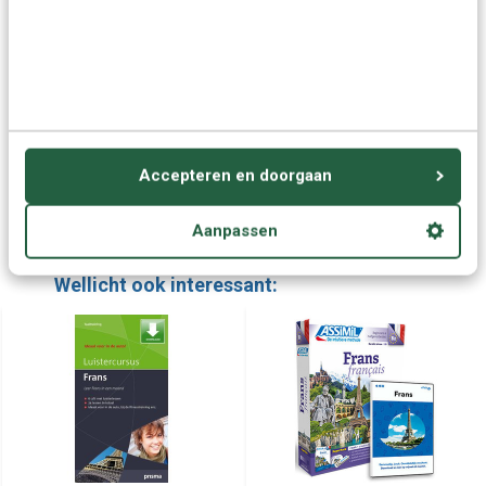
Vragen of advies nodig?
Vraag het onze experts.
Grotere aantallen
Neem contact op
nodig?
Accepteren en doorgaan
Offerte aanvragen
Aanpassen
Wellicht ook interessant: