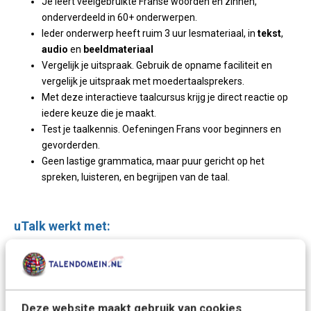
Je leert veelgebruikte Franse woorden en zinnen,
onderverdeeld in 60+ onderwerpen.
Ieder onderwerp heeft ruim 3 uur lesmateriaal, in
tekst
,
audio
en
beeldmateriaal
Vergelijk je uitspraak. Gebruik de opname faciliteit en
vergelijk je uitspraak met moedertaalsprekers.
Met deze interactieve taalcursus krijg je direct reactie op
iedere keuze die je maakt.
Test je taalkennis. Oefeningen Frans voor beginners en
gevorderden.
Geen lastige grammatica, maar puur gericht op het
spreken, luisteren, en begrijpen van de taal.
uTalk werkt met:
PC's met Windows 7.1 en hoger
MacOS 10.10 en hoger
Tablets en Smarpthones met iOS 9 en hoger (zoals iPad
en iPhone)
Deze website maakt gebruik van cookies