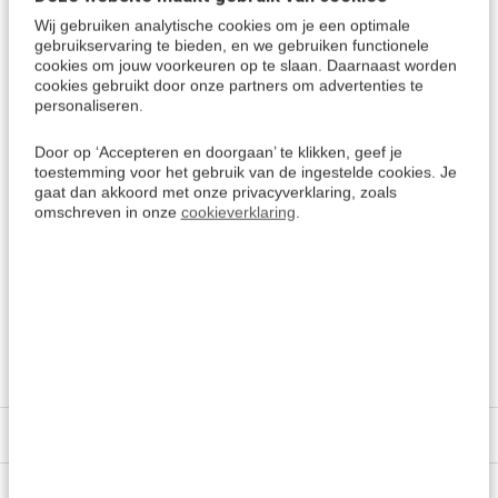
Tablets en Smartphones met Android 4.4 en hoger
Wij gebruiken analytische cookies om je een optimale
Amazon Kindle Fire
gebruikservaring te bieden, en we gebruiken functionele
cookies om jouw voorkeuren op te slaan. Daarnaast worden
cookies gebruikt door onze partners om advertenties te
Meer keuzes:
personaliseren.
Frans leren
> Alle cursussen
Door op ‘Accepteren en doorgaan’ te klikken, geef je
Kies een andere taal
toestemming voor het gebruik van de ingestelde cookies. Je
gaat dan akkoord met onze privacyverklaring, zoals
omschreven in onze
cookieverklaring
.
Frans vertalen?
Draagbare pocket vertaalcomputers
> Ideaal voor op reis!
Specificaties