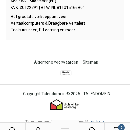
6587 AN - Middelaar (NL)
KVK: 30122791 | BTW: NL 811015166B01
Hét grootste verkooppunt voor:
Vertaalcomputers & Draagbare Vertalers
Taalcursussen, E-Learning en meer.
Algemene voorwaarden
Sitemap
© 2026 -
TALENDOMEIN
Talendomein.nl
4,6
/
-
85
Reviews @
Trustpilot
0