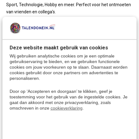
Sport, Technologie, Hobby en meer. Perfect voor het ontmoeten
van vrienden en collega's.
5) Extra: Online taalcursus Oekraïens
Eenvoudig en direct Oekraïens leren. Voor gebruik op
smartphone, pc, tablet of laptop, waarmee je thuis, mobiel of
Deze website maakt gebruik van cookies
onderweg Oekraïens kunt leren. Deze extra online taalcursus
Wij gebruiken analytische cookies om je een optimale
bevat vele interactieve oefeningen, geluid en fotobeelden en kan
gebruikservaring te bieden, en we gebruiken functionele
gebruikt worden voor een periode van 3 maanden. De
cookies om jouw voorkeuren op te slaan. Daarnaast worden
activatiecode om de online cursus te starten, wordt direct via e-
cookies gebruikt door onze partners om advertenties te
mail toegestuurd na het afronden van de bestelling, zodat je
personaliseren.
vandaag al kunt starten met Oekraïens leren.
Door op ‘Accepteren en doorgaan’ te klikken, geef je
toestemming voor het gebruik van de ingestelde cookies. Je
gaat dan akkoord met onze privacyverklaring, zoals
De Oekraïense taal leren:
omschreven in onze
cookieverklaring
.
Met deze taalcursus leer je het
Oekraïens
, de officiële taal
in
Oekraïne.
Oekraïne is na Rusland de grootste Europese staat van de
voormalige Sovjet-Unie.