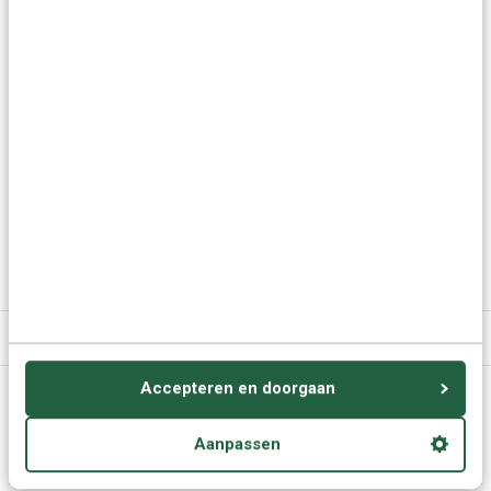
Door Oekraïens te leren zul je gemakkelijker contact
maken met de plaatselijke bevolking.
Oekraïens leren is ook nuttig als je voor zaken met
ondernemers uit de Oekraïne te maken krijgt.
Meer keuzes:
Oekraïens leren
> Alle cursussen
Kies een andere taal
Specificaties
Accepteren en doorgaan
Vragen of advies nodig?
Aanpassen
Vraag het onze experts.