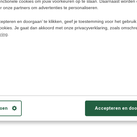
unctionele cookies om jouw voorkeuren op te slaan. Daarnaast worden 
r onze partners om advertenties te personaliseren.
epteren en doorgaan’ te klikken, geef je toestemming voor het gebruik
Wooask Trans
cookies. Je gaat dan akkoord met onze privacyverklaring, zoals omschr
A8 - Vertaalc
ring
.
147 talen -
Handvertaler +
Vertaal Oordo
Chat GPT
€ 189,-
sen
Accepteren en doo