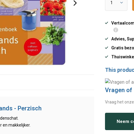
Vertaalcomp
Advies, Sup
Gratis bezo
Thuiswinke
This product
Vragen of
Vraag het onze
nds - Perzisch
rdenschat.
Neem co
r en makkelijker.