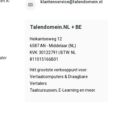
sen A-
klantenservice@talendomein.nl
Talendomein.NL + BE
Heikantseweg 12
6587 AN - Middelaar (NL)
KVK: 30122791 | BTW: NL
aler
811015166B01
Hét grootste verkooppunt voor:
Vertaalcomputers & Draagbare
Vertalers
Taalcursussen, E-Learning en meer.