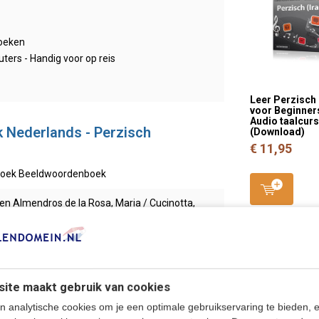
boeken
ers - Handig voor op reis
Leer Perzisch 
voor Beginner
Audio taalcur
 Nederlands - Perzisch
(Download)
€ 11,95
boek Beeldwoordenboek
n Almendros de la Rosa, Maria / Cucinotta,
esco / Dralle, Annette / Groot, Hans de
22
ite maakt gebruik van cookies
460776397
n analytische cookies om je een optimale gebruikservaring te bieden, 