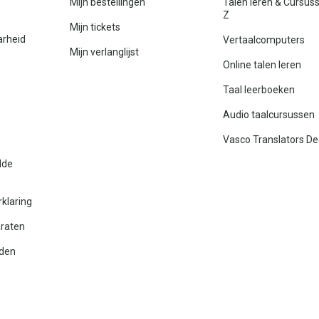
Mijn bestellingen
Talen leren & Cursus
Z
Mijn tickets
arheid
Vertaalcomputers
Mijn verlanglijst
Online talen leren
Taal leerboeken
Audio taalcursussen
Vasco Translators De
lde
rklaring
araten
den