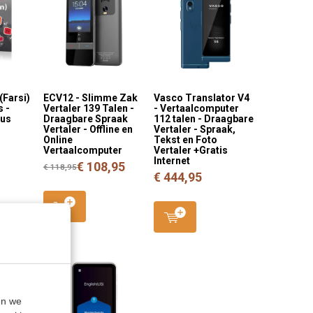
(Farsi)
ECV12 - Slimme Zak
Vasco Translator V4
s -
Vertaler 139 Talen -
- Vertaalcomputer
sus
Draagbare Spraak
112 talen - Draagbare
Vertaler - Offline en
Vertaler - Spraak,
Online
Tekst en Foto
Vertaalcomputer
Vertaler +Gratis
Internet
€ 108,95
€ 118,95
€ 444,95
en we