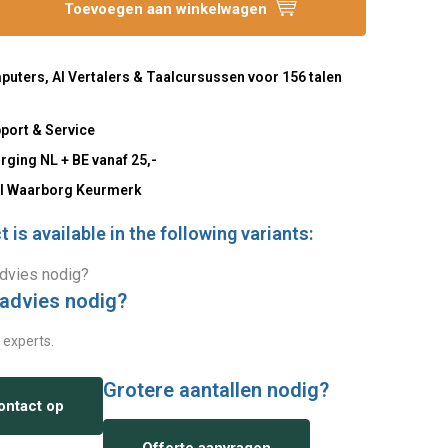
Toevoegen aan winkelwagen
uters, AI Vertalers & Taalcursussen voor 156 talen
port & Service
rging NL + BE vanaf 25,-
l Waarborg Keurmerk
 is available in the following variants:
 advies nodig?
 experts.
Grotere aantallen nodig?
ntact op
Offerte aanvragen