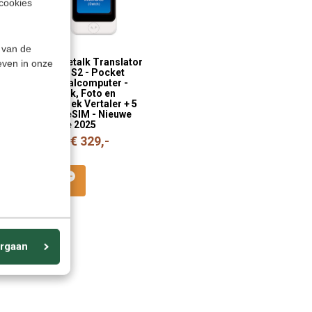
cookies
 van de
lator
Pocketalk Translator
even in onze
omputer
PLUS S2 - Pocket
Vertaalcomputer -
 AI
Spraak, Foto en
pjes +
Gesprek Vertaler + 5
Jaar eSIM - Nieuwe
versie 2025
€ 329,-
€ 349,-
rgaan