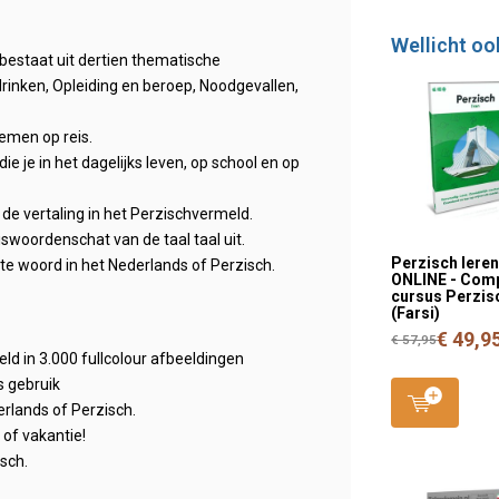
Wellicht oo
bestaat uit dertien thematische
rinken, Opleiding en beroep, Noodgevallen,
emen op reis.
 je in het dagelijks leven, op school en op
 de vertaling in het Perzischvermeld.
iswoordenschat van de taal taal uit.
Perzisch lere
iste woord in het Nederlands of Perzisch.
ONLINE - Com
cursus Perzis
(Farsi)
€ 49,9
€ 57,95
d in 3.000 fullcolour afbeeldingen
s gebruik
erlands of Perzisch.
of vakantie!
isch.