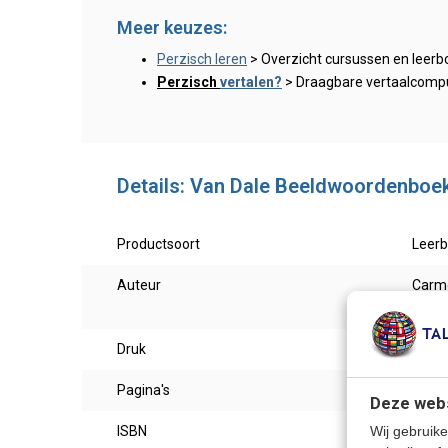
Meer keuzes:
Perzisch leren
> Overzicht cursussen en leer
Perzisch
vertalen?
> Draagbare vertaalcomput
Details: Van Dale Beeldwoordenboek
Productsoort
Leer
Auteur
Carme
Franc
Druk
7-20
Pagina's
448
Deze webs
ISBN
9789
Wij gebruike