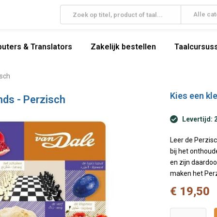
Alle ca
uters & Translators
Zakelijk bestellen
Taalcursuss
isch
Kies een kle
ds - Perzisch
Levertijd: 
Leer de Perzis
bij het onthou
en zijn daardoo
maken het Perz
€ 19,50