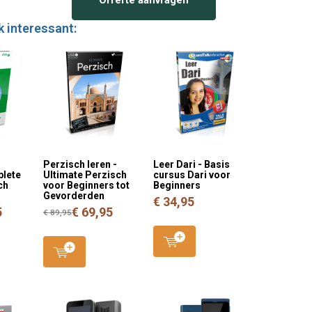
k interessant:
n
Perzisch leren -
Leer Dari - Basis
plete
Ultimate Perzisch
cursus Dari voor
ch
voor Beginners tot
Beginners
Gevorderden
€ 34,95
5
€ 69,95
€ 89,95