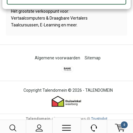
KVK: 30122791 | BTW: NL 811015166B01
Hét grootste verkooppunt voor:
Vertaalcomputers & Draagbare Vertalers
Taalcursussen, E-Learning en meer.
Algemene voorwaarden
Sitemap
© 2026 -
TALENDOMEIN
Talendomein.nl
4,6
/
-
85
Reviews @
Trustpilot
0