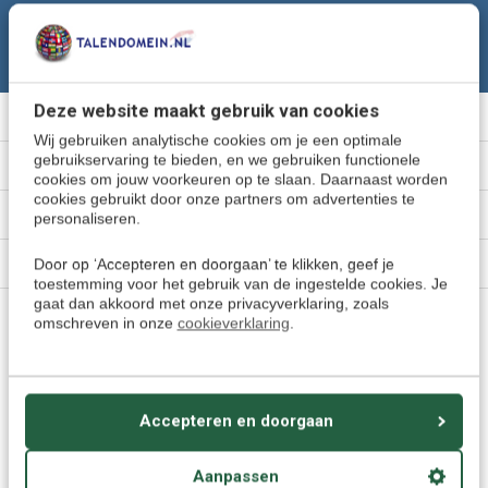
Deze website maakt gebruik van cookies
Meer informatie
Wij gebruiken analytische cookies om je een optimale
gebruikservaring te bieden, en we gebruiken functionele
Klantenservice
cookies om jouw voorkeuren op te slaan. Daarnaast worden
cookies gebruikt door onze partners om advertenties te
Mijn account
personaliseren.
Categorieën
Door op ‘Accepteren en doorgaan’ te klikken, geef je
toestemming voor het gebruik van de ingestelde cookies. Je
gaat dan akkoord met onze privacyverklaring, zoals
Contact
omschreven in onze
cookieverklaring
.
Talendomein.NL + BE
Accepteren en doorgaan
Heikantseweg 12
6587 AN - Middelaar (NL)
Aanpassen