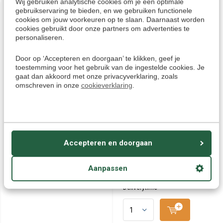
Wij gebruiken analytische cookies om je een optimale
gebruikservaring te bieden, en we gebruiken functionele
cookies om jouw voorkeuren op te slaan. Daarnaast worden
cookies gebruikt door onze partners om advertenties te
personaliseren.
Door op ‘Accepteren en doorgaan’ te klikken, geef je
toestemming voor het gebruik van de ingestelde cookies. Je
gaat dan akkoord met onze privacyverklaring, zoals
omschreven in onze
cookieverklaring
.
Travis Translator
Officiële Travis Touch
Accesoire Pack (Simcard +
beschermhoes met
Oplader + Beschermhoes)
afneembare riem
Het Travis Touch Accessoire
Officiële Travis Touch
Accepteren en doorgaan
Pack bevat alle accessoires om
beschermhoes met afneembare
het beste uit uw Travis Touch P...
riem. Gemaakt om perfect te
passen bi...
€ 69,95
Aanpassen
€ 14,95
Deliverytime
Deliverytime