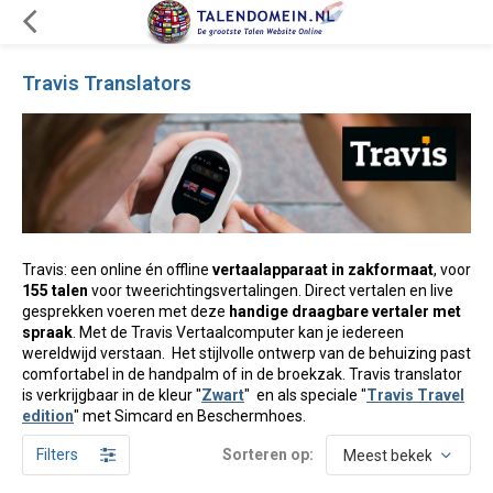
Travis Translators
Travis: een online én offline
vertaalapparaat in zakformaat
, voor
155 talen
voor tweerichtingsvertalingen. Direct vertalen en live
gesprekken voeren met deze
handige draagbare vertaler met
spraak
. Met de Travis Vertaalcomputer kan je iedereen
wereldwijd verstaan. Het stijlvolle ontwerp van de behuizing past
comfortabel in de handpalm of in de broekzak. Travis translator
is verkrijgbaar in de kleur "
Zwart
" en als speciale "
Travis Travel
edition
" met Simcard en Beschermhoes.
Filters
Sorteren op: