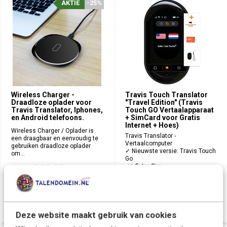
AKTIE
-25%
Wireless Charger -
Travis Touch Translator
Draadloze oplader voor
"Travel Edition" (Travis
Travis Translator, Iphones,
Touch GO Vertaalapparaat
en Android telefoons.
+ SimCard voor Gratis
Internet + Hoes)
Wireless Charger / Oplader is
Travis Translator -
een draagbaar en eenvoudig te
Vertaalcomputer
gebruiken draadloze oplader
✓ Nieuwste versie: Travis Touch
om...
Go
€ 29,95
✓+ Extra Sim...
€ 39,95
€ 269,-
Deliverytime
Deliverytime
Deze website maakt gebruik van cookies