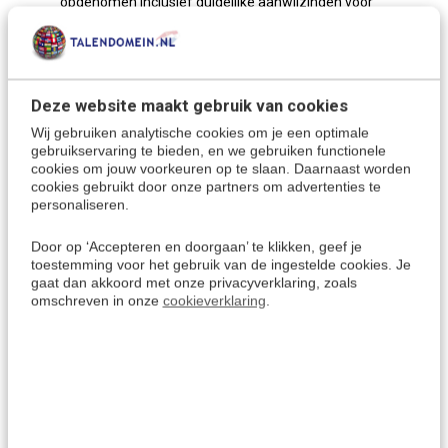
opgenomen inclusief duidelijke aanwijzingen voor
uitspraak.
Deze taalgids is een ideaal hulpmiddel bij het leren van de
Chinese taal.
Inclusief woordenlijst
Chinees-Nederlands
&
Nederlands
Deze website maakt gebruik van cookies
Chinees
om eigen zinnen te maken.
Wij gebruiken analytische cookies om je een optimale
Ivm herdruk wordt deze eind maart 2024 weer verzonden
gebruikservaring te bieden, en we gebruiken functionele
cookies om jouw voorkeuren op te slaan. Daarnaast worden
cookies gebruikt door onze partners om advertenties te
personaliseren.
De Chinese taal
Met deze taalcursus leer je het "
Chinees Mandarijn
", het
Door op ‘Accepteren en doorgaan’ te klikken, geef je
toestemming voor het gebruik van de ingestelde cookies. Je
standaard Chinees dat door maar liefst
960 miljoen
gaat dan akkoord met onze privacyverklaring, zoals
mensen in
China
wordt gesproken. Het is een tonale taal,
omschreven in onze
cookieverklaring
.
met slechts één grammaticale vorm, en deelt één
schrijfsysteem van ongeveer 40.000 symbolen die
'universeel' begrijpelijk zijn.
Een
interessante
en
leuke taal
om te leren. Het Mandarijn
Chinees is ook een van de zes officiële talen van de VN.
Maak nu kennis met deze boeiende en snelst groeiende