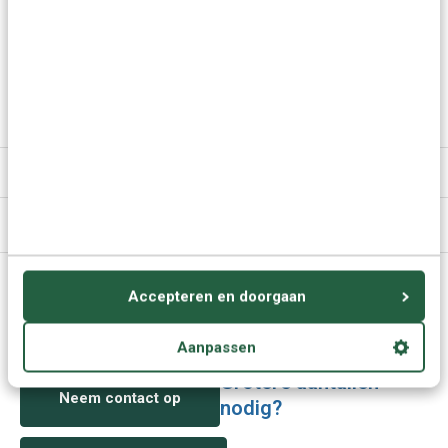
taal!
Meer keuzes:
Chinees leren
> Alle cursussen Chinees Mandarijn
Specificaties
Media
Vragen of advies nodig?
Accepteren en doorgaan
Vraag het onze experts.
Aanpassen
Grotere aantallen
Neem contact op
nodig?