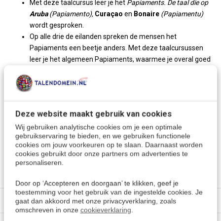
Met deze taalcursus leer je het
Papiaments. De taal die op
Aruba
(Papiamento),
Curaçao
en
Bonaire
(Papiamentu)
wordt gesproken.
Op alle drie de eilanden spreken de mensen het
Papiaments een beetje anders. Met deze taalcursussen
leer je het algemeen Papiaments, waarmee je overal goed
uit de voeten kunt.
Papiaments is afgeleid van het Portugese woord ‘papia’
dat ‘spreken’ betekent.
Leer nu deze fascinerende taal, een taal met invloeden
Deze website maakt gebruik van cookies
van over de hele wereld!
Wij gebruiken analytische cookies om je een optimale
gebruikservaring te bieden, en we gebruiken functionele
cookies om jouw voorkeuren op te slaan. Daarnaast worden
Meer keuzes:
cookies gebruikt door onze partners om advertenties te
personaliseren.
Cursussen Papiaments
> Alle keuzes
Door op ‘Accepteren en doorgaan’ te klikken, geef je
toestemming voor het gebruik van de ingestelde cookies. Je
Specificaties
gaat dan akkoord met onze privacyverklaring, zoals
omschreven in onze
cookieverklaring
.