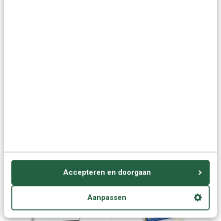
Vragen of advies nodig?
Vraag het onze experts.
Grotere aantallen
Neem contact op
nodig?
Offerte aanvragen
Wellicht ook interessant:
Accepteren en doorgaan
Aanpassen