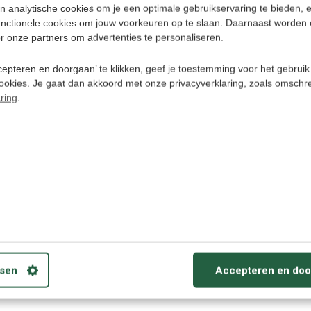
n analytische cookies om je een optimale gebruikservaring te bieden, 
unctionele cookies om jouw voorkeuren op te slaan. Daarnaast worden 
r onze partners om advertenties te personaliseren.
epteren en doorgaan’ te klikken, geef je toestemming voor het gebruik
cookies. Je gaat dan akkoord met onze privacyverklaring, zoals omschr
ring
.
Pocketalk Tra
S2 - Mini
Vertaalcomput
Spraak, Foto 
Gesprek Vertal
Jaar eSIM (Ni
versie 2025)
€ 279,-
sen
Accepteren en doo