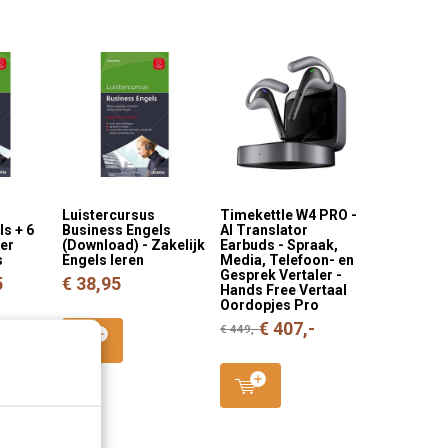
Luistercursus
Timekettle W4 PRO -
s + 6
Business Engels
AI Translator
eer
(Download) - Zakelijk
Earbuds - Spraak,
s
Engels leren
Media, Telefoon- en
Gesprek Vertaler -
5
€ 38,95
Hands Free Vertaal
Oordopjes Pro
€ 407,-
€ 449,-