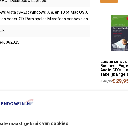
MAC - Desktops & Laptops.
ws Vista (SP2) ; Windows 7, 8, en 10 of Mac OS X
9 en hoger. CD-Rom speler. Microfoon aanbevolen.
alk
846062025
Luistercursus
Business Engel
Audio CD's | L
zakelijk Engel
€ 29,9
€ 46,95
ite maakt gebruik van cookies