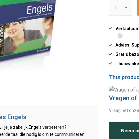
Vertaalcomp
Advies, Sup
Gratis bezo
Thuiswinke
This product
Vragen of
Vraag het onze
ess Engels
l je je zakelijk Engels verbeteren?
Neem co
seerde taal die nodig is om te communiceren