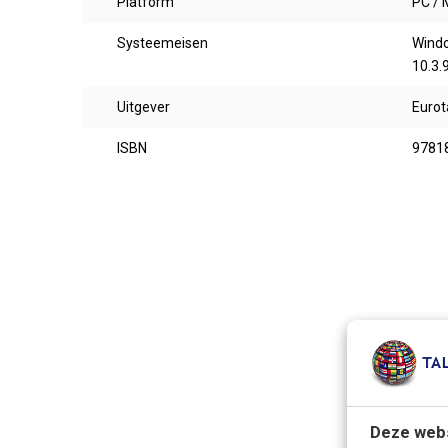
Platform
PC / 
Systeemeisen
Windo
10.3.
Uitgever
Eurot
ISBN
9781
Deze webs