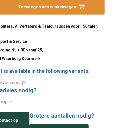
Toevoegen aan winkelwagen
uters, AI Vertalers & Taalcursussen voor 156 talen
port & Service
rging NL + BE vanaf 25,-
l Waarborg Keurmerk
 is available in the following variants:
 advies nodig?
 experts.
Grotere aantallen nodig?
ntact op