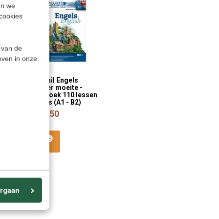
en we
cookies
 van de
even in onze
nslator
Assimil Engels
zonder moeite -
er -
Leerboek 110 lessen
en
Engels (A1 - B2)
er + 5
€ 26,50
euwe
rgaan