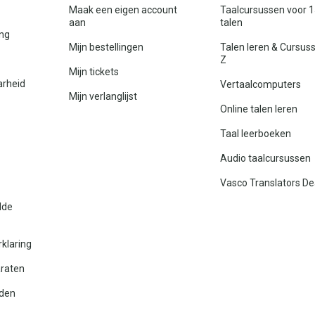
Maak een eigen account
Taalcursussen voor 
aan
talen
ing
Mijn bestellingen
Talen leren & Cursus
Z
Mijn tickets
arheid
Vertaalcomputers
Mijn verlanglijst
Online talen leren
Taal leerboeken
Audio taalcursussen
Vasco Translators De
lde
rklaring
araten
den