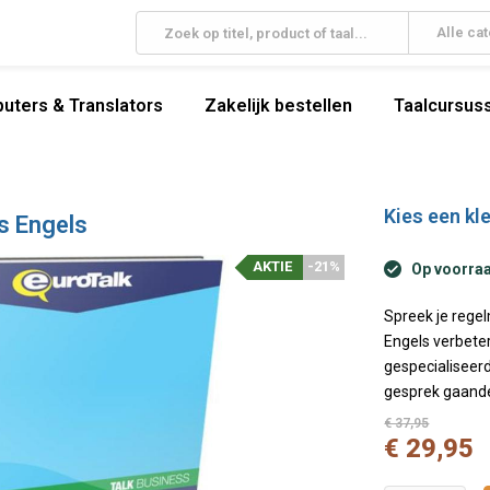
Alle ca
uters & Translators
Zakelijk bestellen
Taalcursuss
Kies een kle
ss Engels
AKTIE
-21%
Op voorraad
Spreek je regel
Engels verbeter
gespecialiseerd
gesprek gaande
€ 37,95
€ 29,95