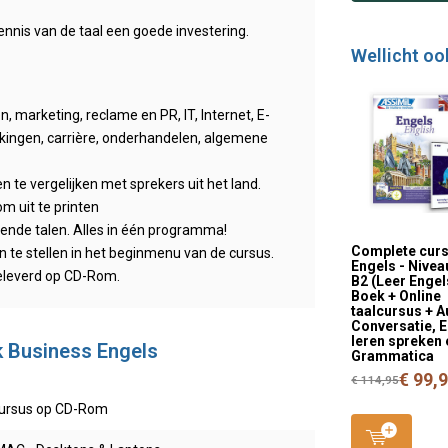
ennis van de taal een goede investering.
Wellicht oo
 marketing, reclame en PR, IT, Internet, E-
ingen, carrière, onderhandelen, algemene
 te vergelijken met sprekers uit het land.
m uit te printen
llende talen. Alles in één programma!
Complete cur
 in te stellen in het beginmenu van de cursus.
Engels - Nivea
geleverd op CD-Rom.
B2 (Leer Engel
Boek + Online
taalcursus + A
Conversatie, 
leren spreken 
lk Business Engels
Grammatica
€ 99,
€ 114,95
ursus op CD-Rom