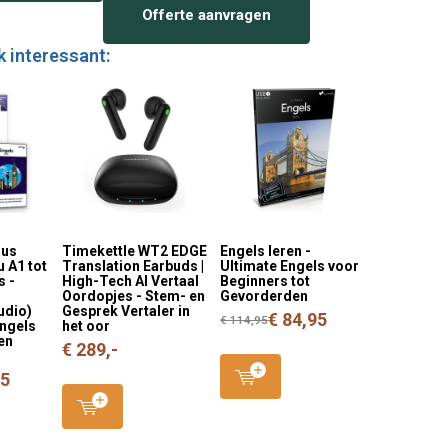
Offerte aanvragen
k interessant:
sus
Timekettle WT2 EDGE
Engels leren -
u A1 tot
Translation Earbuds |
Ultimate Engels voor
s -
High-Tech AI Vertaal
Beginners tot
Oordopjes - Stem- en
Gevorderden
udio)
Gesprek Vertaler in
€ 84,95
€ 114,95
Engels
het oor
en
€ 289,-
95