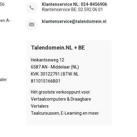
156
Klantenservice NL: 024-8456906
Klantenservice BE: 02 592 06 01
sen A-
klantenservice@talendomein.nl
Talendomein.NL + BE
Heikantseweg 12
6587 AN - Middelaar (NL)
KVK: 30122791 | BTW: NL
aler
811015166B01
Hét grootste verkooppunt voor:
Vertaalcomputers & Draagbare
Vertalers
Taalcursussen, E-Learning en meer.