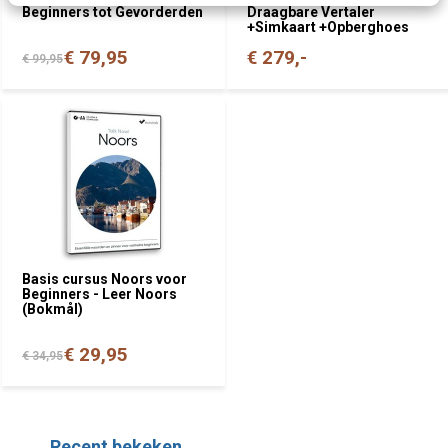
Beginners tot Gevorderden
Draagbare Vertaler
+Simkaart +Opberghoes
€ 79,95
€ 279,-
€ 99,95
Basis cursus Noors voor
Beginners - Leer Noors
(Bokmål)
€ 29,95
€ 34,95
Recent bekeken