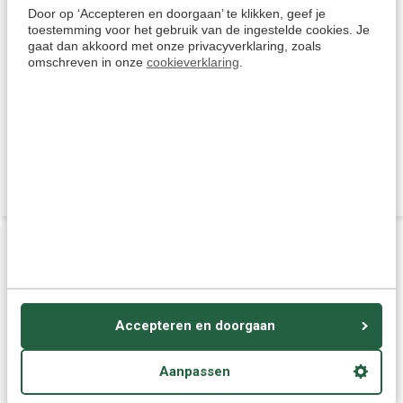
Door op ‘Accepteren en doorgaan’ te klikken, geef je
toestemming voor het gebruik van de ingestelde cookies. Je
gaat dan akkoord met onze privacyverklaring, zoals
omschreven in onze
cookieverklaring
.
Noors leren ONLINE -
Leer Noors - Cursus Noors
Complete cursus Noors
voor Gevorderden
voor Beginners
€ 49,95
€ 39,95
€ 57,95
Accepteren en doorgaan
Aanpassen
Leer Noors (Bokmål) -
Vasco M3 Translator -
Ultimate Noors voor
Pocket Vertaalcomputer -