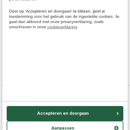
Door op ‘Accepteren en doorgaan’ te klikken, geef je
toestemming voor het gebruik van de ingestelde cookies. Je
gaat dan akkoord met onze privacyverklaring, zoals
omschreven in onze
cookieverklaring
.
Luistercursus Engels
Prisma Luistercursus
(Download) - Engels leren
Engels - Leer Engels in een
voor Beginners
maand
€ 38,95
€ 38,95
Accepteren en doorgaan
Aanpassen