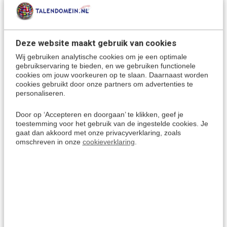
uitspraak.
Deze taalgids is een ideaal hulpmiddel bij het leren van de
Hebreeuwse taal.
Inclusief woordenlijst
Hebreeuws-Nederlands
&
Deze website maakt gebruik van cookies
Nederlands-Hebreeuws
om eigen zinnen te maken.
Wij gebruiken analytische cookies om je een optimale
gebruikservaring te bieden, en we gebruiken functionele
cookies om jouw voorkeuren op te slaan. Daarnaast worden
De Hebreeuwse taal:
cookies gebruikt door onze partners om advertenties te
personaliseren.
Met deze taalcursus leer je het
Modern Hebreeuws
, ook
wel
Ivriet
genoemd. Hebreeuws is de hedendaagse taal in
Door op ‘Accepteren en doorgaan’ te klikken, geef je
Israël.
toestemming voor het gebruik van de ingestelde cookies. Je
gaat dan akkoord met onze privacyverklaring, zoals
Het spreken van modern Hebreeuws helpt je ook om veel
omschreven in onze
cookieverklaring
.
van het bijbels Hebreeuws te begrijpen.
Ga je op vakantie of voor zaken naar Israël, of werk je veel
met Hebreeuws sprekenden? Dan is een
online
cursus Hebreeuws
een goede keuze.
Start nu met het leren van deze boeiende taal.