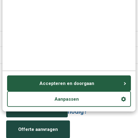
Meer keuzes:
Hebreeuws leren
> Alle cursussen
Kies een andere taal
Specificaties
Media
Vragen of advies nodig?
Accepteren en doorgaan
Vraag het onze experts.
Aanpassen
Grotere aantallen
Neem contact op
nodig?
Offerte aanvragen