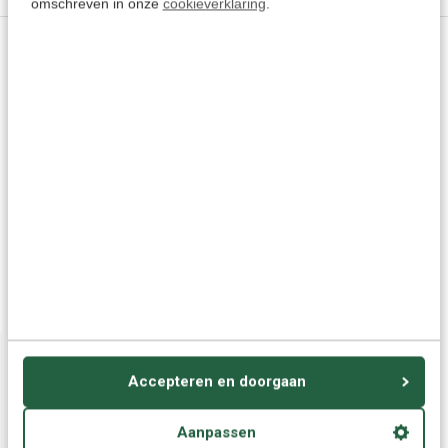
omschreven in onze
cookieverklaring
.
Vragen of advies nodig?
Vraag het onze experts.
Grotere aantallen
Neem contact op
nodig?
Offerte aanvragen
Wellicht ook interessant:
Accepteren en doorgaan
Aanpassen