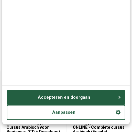
Vraag het onze experts.
Grotere aantallen
Neem contact op
nodig?
Offerte aanvragen
Wellicht ook interessant:
Accepteren en doorgaan
Aanpassen
Leer Arabisch Egyptisch -
Leer Egyptisch Arabisch
Cursus Arabisch voor
ONLINE - Complete cursus
Beginners (CD + Download)
Arabisch (Egypte)