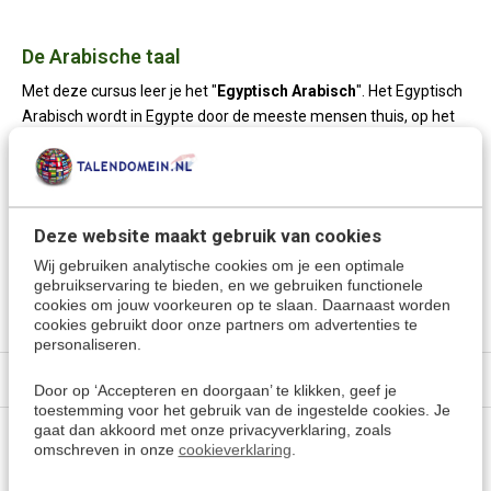
De Arabische taal
Met deze cursus leer je het "
Egyptisch Arabisch
". Het Egyptisch
Arabisch wordt in Egypte door de meeste mensen thuis, op het
werk en op straat gesproken. Het Egyptisch wordt beschouwd
als het populairste dialect in de Arabische Wereld.
Deze website maakt gebruik van cookies
Meer keuzes:
Wij gebruiken analytische cookies om je een optimale
Arabisch Egyptisch leren
> Alle cursussen
gebruikservaring te bieden, en we gebruiken functionele
Kies een andere taal
cookies om jouw voorkeuren op te slaan. Daarnaast worden
cookies gebruikt door onze partners om advertenties te
personaliseren.
Specificaties
Door op ‘Accepteren en doorgaan’ te klikken, geef je
toestemming voor het gebruik van de ingestelde cookies. Je
gaat dan akkoord met onze privacyverklaring, zoals
Vragen of advies nodig?
omschreven in onze
cookieverklaring
.