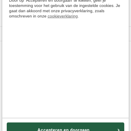
Door op ‘Accepteren en doorgaan’ te klikken, geef je
toestemming voor het gebruik van de ingestelde cookies. Je
Cursussen Koerdisch (Sorani)
> Alle keuzes
gaat dan akkoord met onze privacyverklaring, zoals
Cursussen Koerdisch (Kurmanji)
> Alle keuzes
omschreven in onze
cookieverklaring
.
Specificaties
Vragen of advies nodig?
Vraag het onze experts.
Grotere aantallen
Neem contact op
nodig?
Offerte aanvragen
Wellicht ook interessant:
Accepteren en doorgaan