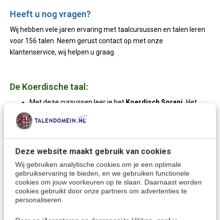
Heeft u nog vragen?
Wij hebben vele jaren ervaring met taalcursussen en talen leren
voor 156 talen. Neem gerust contact op met onze
klantenservice, wij helpen u graag.
De Koerdische taal:
Met deze cursussen leer je het
Koerdisch Sorani.
Het
Koerdisch Sorani wordt in
Irak
gesproken, waar het een
officiële taal is, en ook in delen van West-Iran.
Koerdisch Sorani staat ook bekend als
Centraal
Koerdisch
.
Deze website maakt gebruik van cookies
Wij gebruiken analytische cookies om je een optimale
Een andere variant van de Koerdische taal is:
Kurmanji
gebruikservaring te bieden, en we gebruiken functionele
(Turkije)
cookies om jouw voorkeuren op te slaan. Daarnaast worden
cookies gebruikt door onze partners om advertenties te
personaliseren.
Meer keuzes: