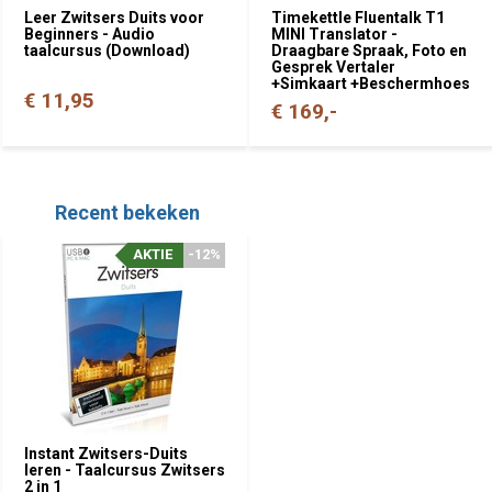
Leer Zwitsers Duits voor
Timekettle Fluentalk T1
Beginners - Audio
MINI Translator -
taalcursus (Download)
Draagbare Spraak, Foto en
Gesprek Vertaler
+Simkaart +Beschermhoes
€ 11,95
€ 169,-
Recent bekeken
AKTIE
-12%
Instant Zwitsers-Duits
leren - Taalcursus Zwitsers
2 in 1