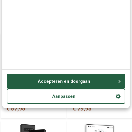
Offerte aanvragen
Wellicht ook interessant:
Accepteren en doorgaan
Leer Zwitsers Duits ONLINE
Zwitsers-Duits leren -
- Complete cursus
Ultimate Zwitsers-Duits
Zwitsers Duits
voor Beginners tot
Aanpassen
Gevorderden
€ 57,95
€ 79,95