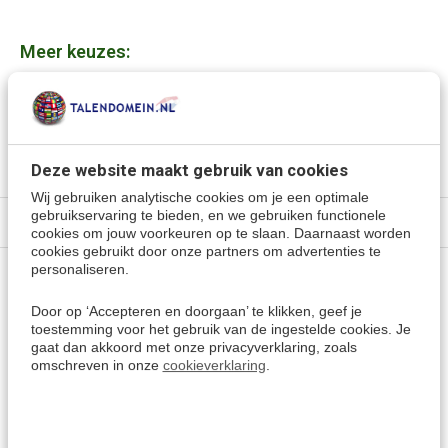
Meer keuzes:
Zwitsers-Duits leren
> Alle cursussen
Kies een andere taal
Deze website maakt gebruik van cookies
Wij gebruiken analytische cookies om je een optimale
gebruikservaring te bieden, en we gebruiken functionele
Specificaties
cookies om jouw voorkeuren op te slaan. Daarnaast worden
cookies gebruikt door onze partners om advertenties te
personaliseren.
Vragen of advies nodig?
Door op ‘Accepteren en doorgaan’ te klikken, geef je
Vraag het onze experts.
toestemming voor het gebruik van de ingestelde cookies. Je
gaat dan akkoord met onze privacyverklaring, zoals
omschreven in onze
cookieverklaring
.
Grotere aantallen
Neem contact op
nodig?