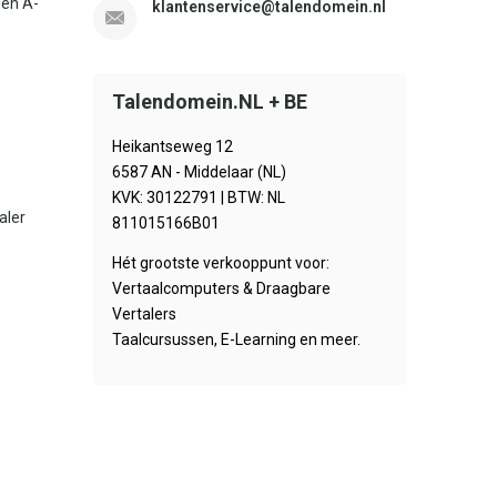
sen A-
klantenservice@talendomein.nl
Talendomein.NL + BE
Heikantseweg 12
6587 AN - Middelaar (NL)
KVK: 30122791 | BTW: NL
aler
811015166B01
Hét grootste verkooppunt voor:
Vertaalcomputers & Draagbare
Vertalers
Taalcursussen, E-Learning en meer.