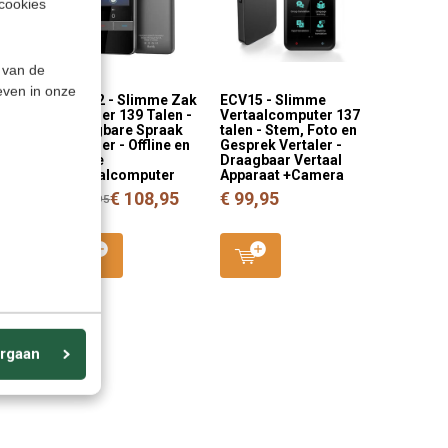
cookies
 van de
even in onze
3
ECV12 - Slimme Zak
ECV15 - Slimme
Vertaler 139 Talen -
Vertaalcomputer 137
taal
Draagbare Spraak
talen - Stem, Foto en
 en
Vertaler - Offline en
Gesprek Vertaler -
er in
Online
Draagbaar Vertaal
slator
Vertaalcomputer
Apparaat +Camera
€ 108,95
€ 99,95
€ 118,95
,95
rgaan