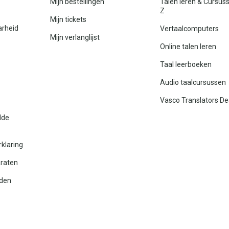
Mijn bestellingen
Talen leren & Cursus
Z
Mijn tickets
arheid
Vertaalcomputers
Mijn verlanglijst
Online talen leren
Taal leerboeken
Audio taalcursussen
Vasco Translators De
lde
rklaring
araten
den