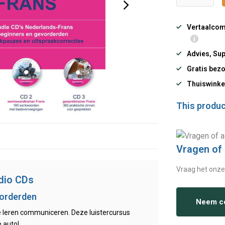
Vertaalcomp
Advies, Sup
Gratis bezo
Thuiswinke
This product
Vragen of
Vraag het onze
udio CDs
vorderden
Neem co
e leren communiceren. Deze luistercursus
e auto!