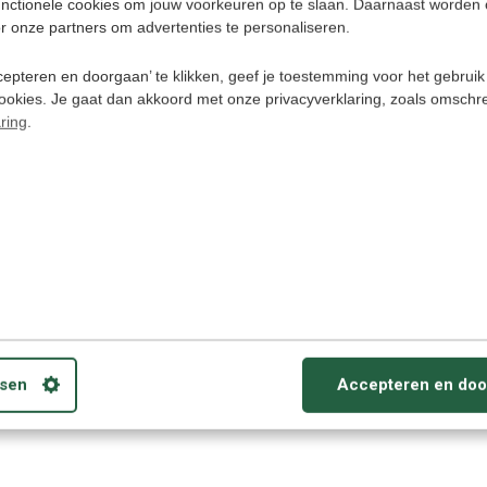
unctionele cookies om jouw voorkeuren op te slaan. Daarnaast worden 
r onze partners om advertenties te personaliseren.
epteren en doorgaan’ te klikken, geef je toestemming voor het gebruik
cookies. Je gaat dan akkoord met onze privacyverklaring, zoals omschr
Timekettle M
ring
.
Translator -
Draadloze Ver
Oortjes - Stem
Gesprek Vertal
het oor - Tran
Earbuds
€ 147
€ 159,95
sen
Accepteren en doo