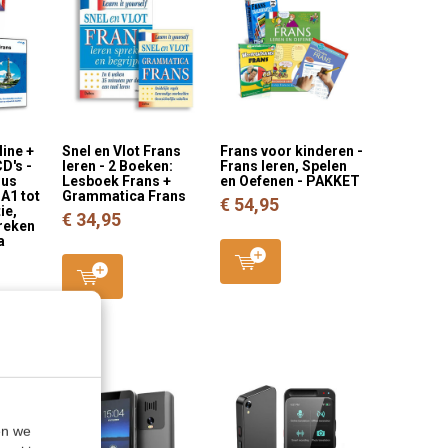
line +
Snel en Vlot Frans
Frans voor kinderen -
D's -
leren - 2 Boeken:
Frans leren, Spelen
sus
Lesboek Frans +
en Oefenen - PAKKET
 A1 tot
Grammatica Frans
€ 54,95
ie,
€ 34,95
preken
a
en we