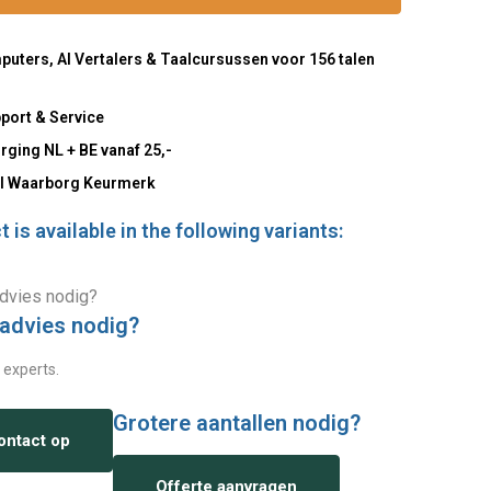
uters, AI Vertalers & Taalcursussen voor 156 talen
port & Service
rging NL + BE vanaf 25,-
l Waarborg Keurmerk
 is available in the following variants:
 advies nodig?
 experts.
Grotere aantallen nodig?
ntact op
Offerte aanvragen