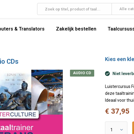
Alle ca
uters & Translators
Zakelijk bestellen
Taalcursuss
Kies een kle
dio CDs
AUDIO CD
Niet leverb
Luistercursus 
deze taaltraini
Ideaal voor thu
€ 37,95