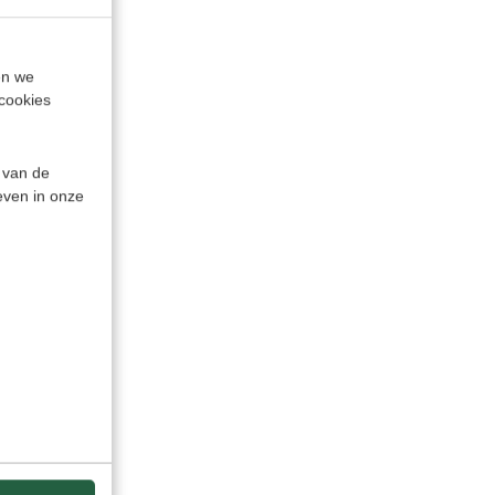
en we
cookies
 van de
even in onze