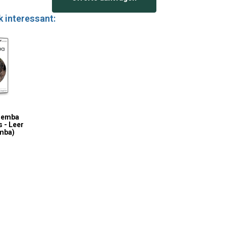
k interessant:
 Bemba
 - Leer
mba)