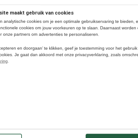
zoals iPad en iPhone)
hoger
ite maakt gebruik van cookies
n analytische cookies om je een optimale gebruikservaring te bieden, 
unctionele cookies om jouw voorkeuren op te slaan. Daarnaast worden 
r onze partners om advertenties te personaliseren.
epteren en doorgaan’ te klikken, geef je toestemming voor het gebruik
cookies. Je gaat dan akkoord met onze privacyverklaring, zoals omschr
ring
.
e cursus
e taalcursus (Ook zonder internet te gebruiken)
AC, Desktops & Laptops, iPad, iPhone & Android
ts & smartphones
alk - uTalk
ws 7, 8, en 10 en hoger. Mac OS X 10.9 en hoger,