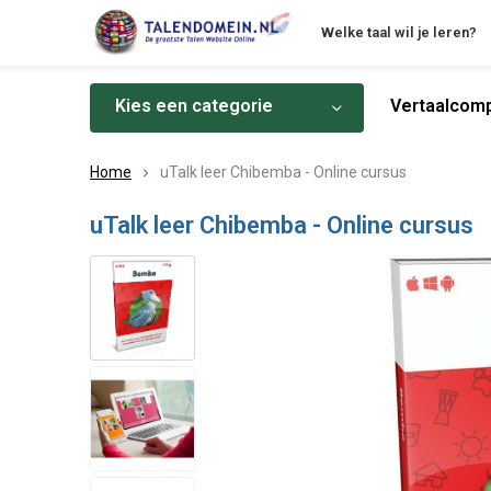
Welke taal wil je leren?
Kies een categorie
Vertaalcomp
Home
uTalk leer Chibemba - Online cursus
uTalk leer Chibemba - Online cursus