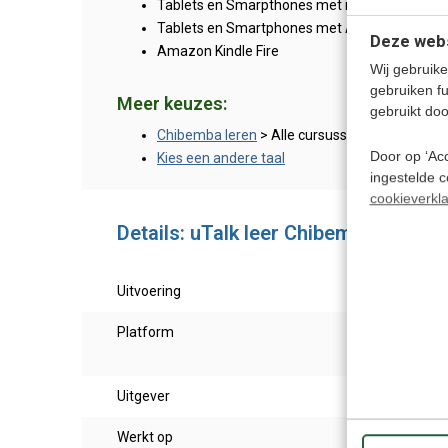
Tablets en Smarpthones met iOS 9 en hoger (
Tablets en Smartphones met Android 4.4 en 
Deze webs
Amazon Kindle Fire
Wij gebruike
gebruiken f
Meer keuzes:
gebruikt doo
Chibemba leren
> Alle cursussen
Door op ‘Acc
Kies een andere taal
ingestelde 
cookieverkla
Details: uTalk leer Chibemba - Onlin
Uitvoering
Onlin
Platform
PC/ M
table
Uitgever
Eurot
Werkt op
Windo