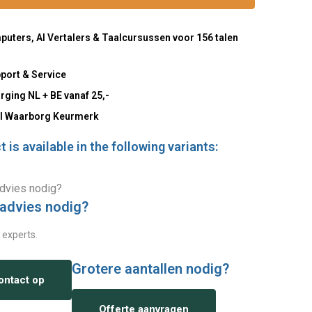
uters, AI Vertalers & Taalcursussen voor 156 talen
port & Service
rging NL + BE vanaf 25,-
l Waarborg Keurmerk
 is available in the following variants:
 advies nodig?
 experts.
Grotere aantallen nodig?
ntact op
Offerte aanvragen