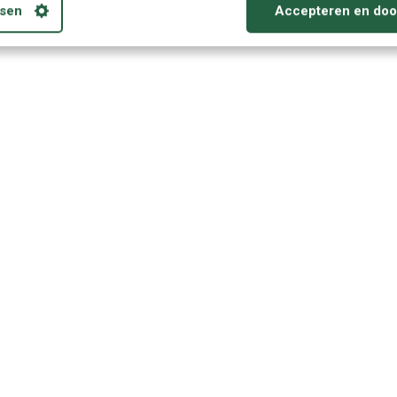
sen
Accepteren en doo
id 4.4 en hoger, en op een Kindle Fire