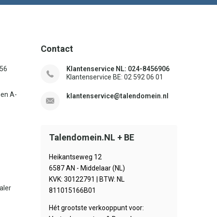
Contact
156
Klantenservice NL: 024-8456906
Klantenservice BE: 02 592 06 01
sen A-
klantenservice@talendomein.nl
Talendomein.NL + BE
Heikantseweg 12
6587 AN - Middelaar (NL)
KVK: 30122791 | BTW: NL
aler
811015166B01
Hét grootste verkooppunt voor: