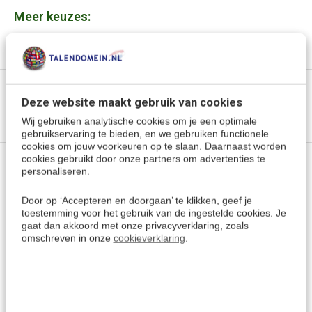
Meer keuzes:
Bulgaars leren
> Alle cursussen & Zelfstudies
Specificaties
Deze website maakt gebruik van cookies
Wij gebruiken analytische cookies om je een optimale
Media
gebruikservaring te bieden, en we gebruiken functionele
cookies om jouw voorkeuren op te slaan. Daarnaast worden
cookies gebruikt door onze partners om advertenties te
Vragen of advies nodig?
personaliseren.
Vraag het onze experts.
Door op ‘Accepteren en doorgaan’ te klikken, geef je
toestemming voor het gebruik van de ingestelde cookies. Je
gaat dan akkoord met onze privacyverklaring, zoals
Grotere aantallen
omschreven in onze
cookieverklaring
.
Neem contact op
nodig?
Offerte aanvragen