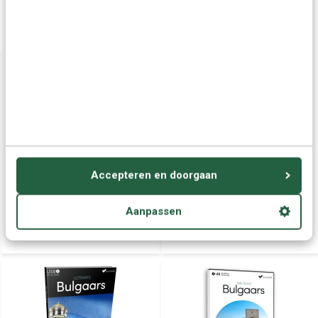
Wellicht ook interessant:
Accepteren en doorgaan
Instant Bulgaars voor
Bulgaars leren - ONLINE
Beginners - Taalcursus 2 in
taalcursus | Leer de
1
Bulgaarse taal
Aanpassen
€ 48,95
€ 49,95
€ 54,95
€ 57,95