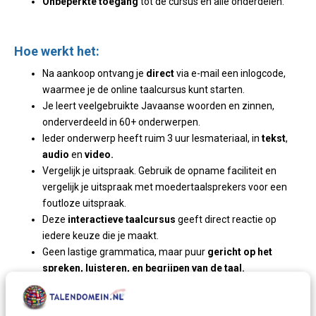
Onbeperkte toegang
tot de cursus en alle onderdelen.
Hoe werkt het:
Na aankoop ontvang je
direct
via e-mail een inlogcode,
waarmee je de online taalcursus kunt starten.
Je leert veelgebruikte Javaanse woorden en zinnen,
onderverdeeld in 60+ onderwerpen.
Ieder onderwerp heeft ruim 3 uur lesmateriaal, in
tekst
,
audio
en
video.
Vergelijk je uitspraak. Gebruik de opname faciliteit en
vergelijk je uitspraak met moedertaalsprekers voor een
foutloze uitspraak.
Deze
interactieve taalcursus
geeft direct reactie op
iedere keuze die je maakt.
Geen lastige grammatica, maar puur
gericht op het
spreken, luisteren, en begrijpen van de taal.
Test je taalkennis. Oefeningen Javaans voor beginners en
gevorderden.