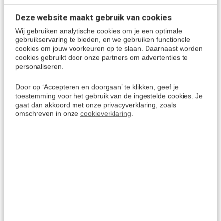
Deze website maakt gebruik van cookies
uTalk werkt met:
Wij gebruiken analytische cookies om je een optimale
PC's met Windows 10 en hoger
gebruikservaring te bieden, en we gebruiken functionele
cookies om jouw voorkeuren op te slaan. Daarnaast worden
MacOS 10.10 en hoger
cookies gebruikt door onze partners om advertenties te
Tablets en Smarpthones met iOS 9 en hoger (zoals iPad
personaliseren.
en iPhone)
Tablets en Smartphones met Android 4.4 en hoger
Door op ‘Accepteren en doorgaan’ te klikken, geef je
toestemming voor het gebruik van de ingestelde cookies. Je
Amazon Kindle Fire
gaat dan akkoord met onze privacyverklaring, zoals
omschreven in onze
cookieverklaring
.
Javaans: De taal leren van Java
De Javaanse taal is één van de oudste en rijkste talen van
Zuidoost‑Azië, met een unieke mix van traditie, cultuur en
verfijnde beleefdheidsvormen.
Het is de moedertaal van meer dan 80 miljoen mensen en
vormt de sleutel tot het begrijpen van de Javaanse
geschiedenis, kunst, muziek en spiritualiteit.
Direct toepasbaar in de praktijk, Ideaal voor reizen,