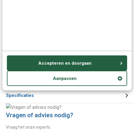
familiebezoek, werk of contact met Javaanse
gemeenschappen.
Snelle vooruitgang, interactieve lessen met uitspraak
vergelijking en direct bruikbare zinnen.
Met deze online cursus leer je snel en praktisch, zodat je
direct resultaat ziet.
Meer keuzes:
Accepteren en doorgaan
Javaans leren
> Alle cursussen
Kies een andere taal
Aanpassen
Specificaties
Vragen of advies nodig?
Vraag het onze experts.