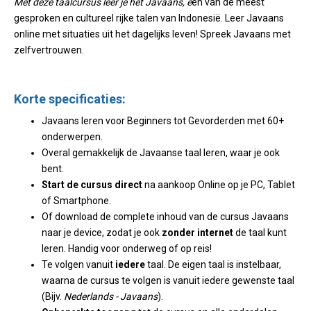
Met deze taalcursus leer je het Javaans, e
en van de meest
gesproken en cultureel rijke talen van Indonesië. Leer Javaans
online met situaties uit het dagelijks leven! Spreek Javaans met
zelfvertrouwen.
Korte specificaties:
Javaans leren voor Beginners tot Gevorderden met 60+
onderwerpen.
Overal gemakkelijk de Javaanse taal leren, waar je ook
bent.
Start de cursus direct
na aankoop Online op je PC, Tablet
of Smartphone.
Of download de complete inhoud van de cursus Javaans
naar je device, zodat je ook
zonder internet
de taal kunt
leren. Handig voor onderweg of op reis!
Te volgen vanuit
iedere
taal. De eigen taal is instelbaar,
waarna de cursus te volgen is vanuit iedere gewenste taal
(Bijv.
Nederlands - Javaans
).