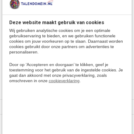
uTalk werkt met:
PC's met Windows 7.1 en hoger
MacOS 10.10 en hoger
Deze website maakt gebruik van cookies
Tablets en Smarpthones met iOS 9 en hoger (zoals iPad
Wij gebruiken analytische cookies om je een optimale
en iPhone)
gebruikservaring te bieden, en we gebruiken functionele
cookies om jouw voorkeuren op te slaan. Daarnaast worden
Tablets en Smartphones met Android 4.4 en hoger
cookies gebruikt door onze partners om advertenties te
Amazon Kindle Fire
personaliseren.
Door op ‘Accepteren en doorgaan’ te klikken, geef je
Meer keuzes:
toestemming voor het gebruik van de ingestelde cookies. Je
gaat dan akkoord met onze privacyverklaring, zoals
Kirgizisch leren
> Alle cursussen
omschreven in onze
cookieverklaring
.
Kies een andere taal
Specificaties
Vragen of advies nodig?