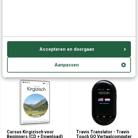
Vraag het onze experts.
Grotere aantallen
Neem contact op
nodig?
Offerte aanvragen
Accepteren en doorgaan
Aanpassen
Wellicht ook interessant:
Cursus Kirgizisch voor
Travis Translator - Travis
Beginners (CD + Download)
Touch GO Vertaalcomputer