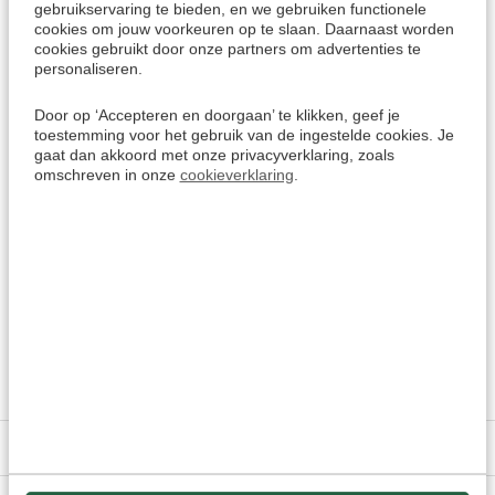
gebruikservaring te bieden, en we gebruiken functionele
cookies om jouw voorkeuren op te slaan. Daarnaast worden
cookies gebruikt door onze partners om advertenties te
personaliseren.
uTalk werkt met:
PC's met Windows 7.1 en hoger
Door op ‘Accepteren en doorgaan’ te klikken, geef je
MacOS 10.10 en hoger
toestemming voor het gebruik van de ingestelde cookies. Je
gaat dan akkoord met onze privacyverklaring, zoals
Tablets en Smarpthones met iOS 9 en hoger (zoals iPad
omschreven in onze
cookieverklaring
.
en iPhone)
Tablets en Smartphones met Android 4.4 en hoger
Amazon Kindle Fire
Meer keuzes:
Siciliaans leren
> Alle cursussen
Kies een andere taal
Specificaties