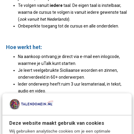
Te volgen vanuit
iedere
taal. De eigen taal is instelbaar,
waarna de cursus te volgen is vanuit iedere gewenste taal
(
ook vanuit het Nederlands
).
Onbeperkte toegang tot de cursus en alle onderdelen.
Hoe werkt het:
Na aankoop ontvang je direct via e-mail een inlogcode,
waarmee je uTalk kunt starten.
Je leert veelgebruikte Siciliaanse woorden en zinnen,
onderverdeeld in 60+ onderwerpen.
Ieder onderwerp heeft ruim 3 uur lesmateriaal, in tekst,
audio en video.
Vergelijk je uitspraak. Gebruik de opname faciliteit en
vergelijk je uitspraak met moedertaalsprekers.
uTalk is een interactieve taalcursus. Direct reactie op
iedere keuze die je maakt.
Deze website maakt gebruik van cookies
Test je taalkennis. Oefeningen Siciliaans voor beginners
Wij gebruiken analytische cookies om je een optimale
en gevorderden.