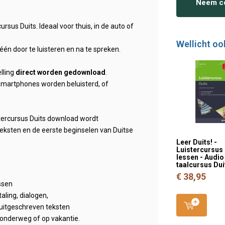
Neem co
sus Duits. Ideaal voor thuis, in de auto of
Wellicht oo
léén door te luisteren en na te spreken.
lling
direct worden gedownload
.
 smartphones worden beluisterd, of
stercursus Duits download wordt
teksten en de eerste beginselen van Duitse
Leer Duits! -
Luistercursus
lessen - Audio
taalcursus Dui
€ 38,95
ssen
ling, dialogen,
uitgeschreven teksten
o, onderweg of op vakantie.