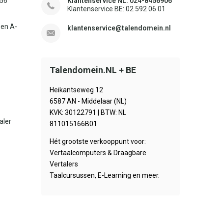
156
Klantenservice NL: 024-8456906
Klantenservice BE: 02 592 06 01
sen A-
klantenservice@talendomein.nl
Talendomein.NL + BE
Heikantseweg 12
6587 AN - Middelaar (NL)
KVK: 30122791 | BTW: NL
aler
811015166B01
Hét grootste verkooppunt voor:
Vertaalcomputers & Draagbare
Vertalers
Taalcursussen, E-Learning en meer.