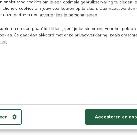
n analytische cookies om je een optimale gebruikservaring te bieden, 
unctionele cookies om jouw voorkeuren op te slaan. Daarnaast worden 
r onze partners om advertenties te personaliseren.
epteren en doorgaan’ te klikken, geef je toestemming voor het gebruik
cookies. Je gaat dan akkoord met onze privacyverklaring, zoals omschr
ring
.
ECV85 - Slim
Vertaalcompu
134+ talen - S
Tekst, Foto en
Gesprek Vertal
Draagbaar Ver
Apparaat + C
€ 89,9
€ 99,95
sen
Accepteren en doo