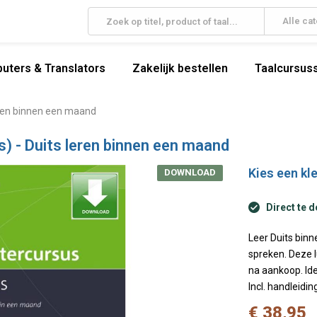
Alle ca
uters & Translators
Zakelijk bestellen
Taalcursuss
leren binnen een maand
s) - Duits leren binnen een maand
Kies een kle
DOWNLOAD
Direct te 
Leer Duits binn
spreken. Deze l
na aankoop. Ide
Incl. handleidin
€ 38,95