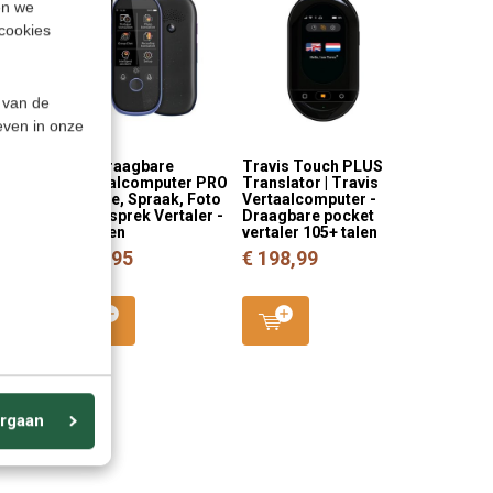
en we
cookies
 van de
even in onze
me
AI - Draagbare
Travis Touch PLUS
ter
Vertaalcomputer PRO
Translator | Travis
tem,
- Voice, Spraak, Foto
Vertaalcomputer -
en Gesprek Vertaler -
Draagbare pocket
er -
78 talen
vertaler 105+ talen
taal
€ 99,95
€ 198,99
amera
5
rgaan