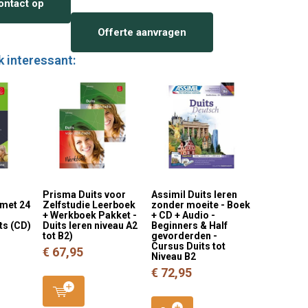
ntact op
Offerte aanvragen
k interessant:
Prisma Duits voor
Assimil Duits leren
 met 24
Zelfstudie Leerboek
zonder moeite - Boek
+ Werkboek Pakket -
+ CD + Audio -
ts (CD)
Duits leren niveau A2
Beginners & Half
tot B2)
gevorderden -
Cursus Duits tot
€ 67,95
Niveau B2
€ 72,95