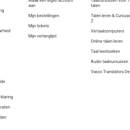
Maak een eigen account
Taalcursussen voor 
aan
talen
ing
Mijn bestellingen
Talen leren & Cursus
Z
Mijn tickets
arheid
Vertaalcomputers
Mijn verlanglijst
Online talen leren
Taal leerboeken
Audio taalcursussen
Vasco Translators De
lde
rklaring
araten
den