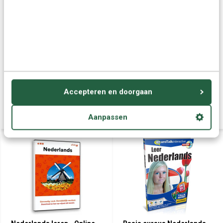
Le Néerlandais |
Prisma Nederlands voor
Nederlands leren vanuit het
Buitenlanders (Leerboek +
Frans (Leerboek + Audio)
Audio)
Accepteren en doorgaan
€ 47,95
€ 42,95
Aanpassen