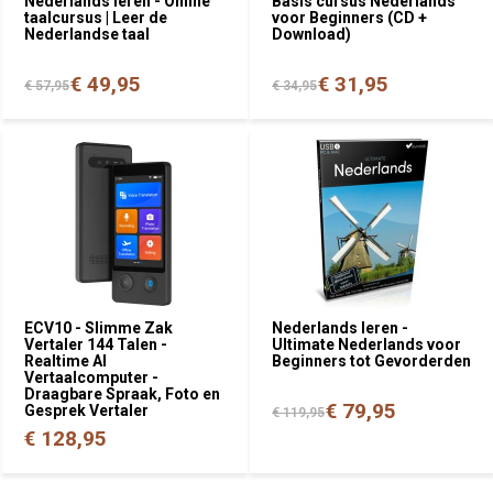
Nederlands leren - Online
Basis cursus Nederlands
taalcursus | Leer de
voor Beginners (CD +
Nederlandse taal
Download)
€ 49,95
€ 31,95
€ 57,95
€ 34,95
ECV10 - Slimme Zak
Nederlands leren -
Vertaler 144 Talen -
Ultimate Nederlands voor
Realtime AI
Beginners tot Gevorderden
Vertaalcomputer -
Draagbare Spraak, Foto en
€ 79,95
Gesprek Vertaler
€ 119,95
€ 128,95