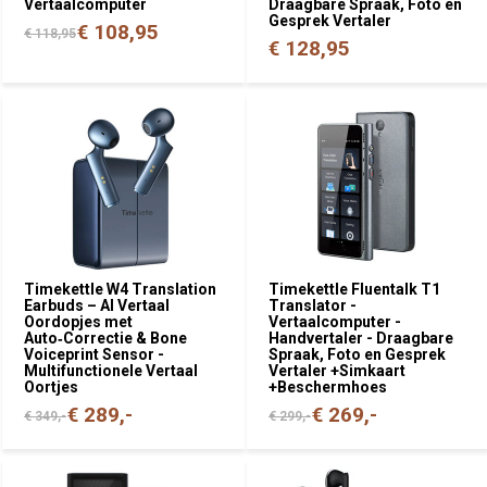
Vertaalcomputer
Draagbare Spraak, Foto en
Gesprek Vertaler
€ 108,95
€ 118,95
€ 128,95
Timekettle W4 Translation
Timekettle Fluentalk T1
Earbuds – AI Vertaal
Translator -
Oordopjes met
Vertaalcomputer -
Auto‑Correctie & Bone
Handvertaler - Draagbare
Voiceprint Sensor -
Spraak, Foto en Gesprek
Multifunctionele Vertaal
Vertaler +Simkaart
Oortjes
+Beschermhoes
€ 289,-
€ 269,-
€ 349,-
€ 299,-