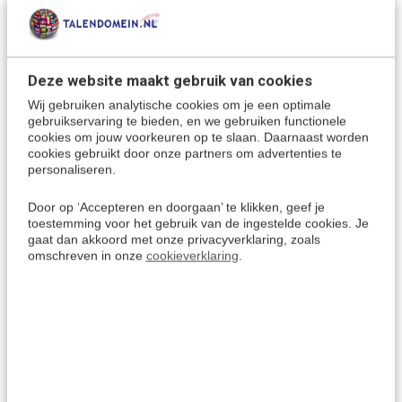
Werkt zelfstandig en snel, altijd en overal via WIFI. Indien er
geen WIFI beschikbaar is, dan kan je de Hotspot gebruiken
van je mobiele telefoon, of gebruik maken van de offline
Deze website maakt gebruik van cookies
vertaalmogelijkheid.
Offline vertaalmogelijkheid voor 16 talen.
Handig voor
Wij gebruiken analytische cookies om je een optimale
gebruikservaring te bieden, en we gebruiken functionele
gebruik in gebieden zonder internet of als er geen wifi-
cookies om jouw voorkeuren op te slaan. Daarnaast worden
verbinding mogelijk is.
cookies gebruikt door onze partners om advertenties te
Je kunt het vertaalapparaat perfect gebruiken voor
personaliseren.
vakantie, studie of op reis, en een gesprek voeren met
twee mensen die twee verschillende talen spreken.
Door op ‘Accepteren en doorgaan’ te klikken, geef je
toestemming voor het gebruik van de ingestelde cookies. Je
Het apparaat werkt direct na het uitpakken.
Alle updates
gaat dan akkoord met onze privacyverklaring, zoals
zijn onbeperkt gratis beschikbaar en kunnen direct door de
omschreven in onze
cookieverklaring
.
vertaalcomputer worden gedownload.
Het vertaalapparaat herkent je stem en vertaalt deze zeer
snel.
Via het grote touch screen kan gemakkelijk tussen de
verschillende talen geswitcht worden.
Herkent spraak ook in een rumoerige omgeving dankzij de
dubbele microfoon met ruisonderdrukking