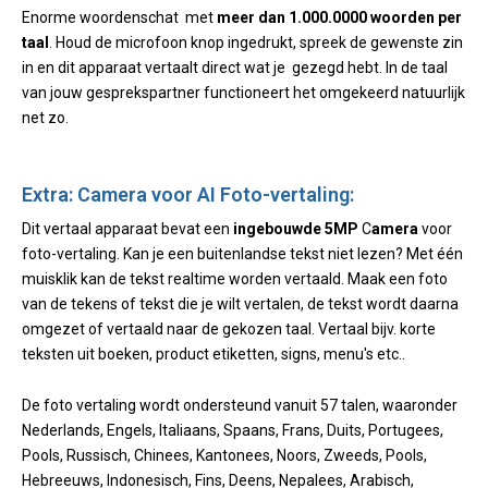
Enorme woordenschat met
meer dan 1.000.0000 woorden per
taal
. Houd de microfoon knop ingedrukt, spreek de gewenste zin
in en dit apparaat vertaalt direct wat je gezegd hebt. In de taal
van jouw gesprekspartner functioneert het omgekeerd natuurlijk
net zo.
Extra: Camera voor AI Foto-vertaling:
Dit vertaal apparaat bevat een
ingebouwde 5MP
C
amera
voor
foto-vertaling. Kan je een buitenlandse tekst niet lezen? Met één
muisklik kan de tekst realtime worden vertaald. Maak een foto
van de tekens of tekst die je wilt vertalen, de tekst wordt daarna
omgezet of vertaald naar de gekozen taal. Vertaal bijv. korte
teksten uit boeken, product etiketten, signs, menu's etc..
De foto vertaling wordt ondersteund vanuit 57 talen, waaronder
Nederlands, Engels, Italiaans, Spaans, Frans, Duits, Portugees,
Pools, Russisch, Chinees, Kantonees, Noors, Zweeds, Pools,
Hebreeuws, Indonesisch, Fins, Deens, Nepalees, Arabisch,