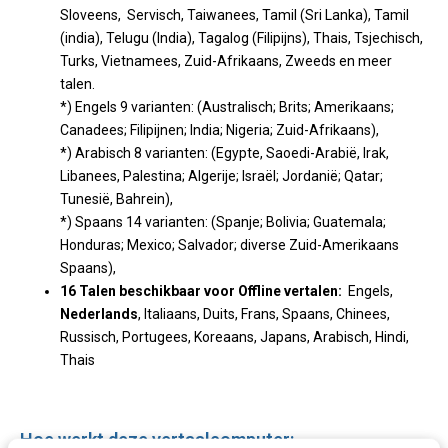
Sloveens, Servisch,
Taiwanees, Tamil (Sri Lanka), Tamil
(india),
Telugu (India), Tagalog (Filipijns), Thais, Tsjechisch,
Turks, Vietnamees, Zuid-Afrikaans, Zweeds en meer
talen.
*) Engels 9 varianten: (Australisch; Brits; Amerikaans;
Canadees; Filipijnen; India; Nigeria; Zuid-Afrikaans),
*) Arabisch 8 varianten: (Egypte, Saoedi-Arabië, Irak,
Libanees, Palestina; Algerije; Israël; Jordanië; Qatar;
Tunesië, Bahrein),
*) Spaans 14 varianten: (Spanje; Bolivia; Guatemala;
Honduras; Mexico; Salvador; diverse Zuid-Amerikaans
Spaans),
16 Talen beschikbaar voor Offline vertalen:
Engels,
Nederlands
, Italiaans, Duits, Frans, Spaans, Chinees,
Russisch, Portugees, Koreaans, Japans, Arabisch, Hindi,
Thais
Hoe werkt deze vertaalcomputer: