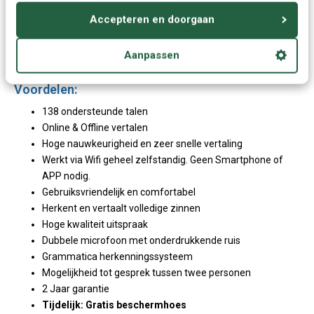
3 inch kleuren touchscreen
Accepteren en doorgaan
Dubbele microfoon met ruisonderdrukking
Opladen via PC, Charger of Powerbank
Aanpassen
Voordelen:
138 ondersteunde talen
Online & Offline vertalen
Hoge nauwkeurigheid en zeer snelle vertaling
Werkt via Wifi geheel zelfstandig. Geen Smartphone of
APP nodig.
Gebruiksvriendelijk en comfortabel
Herkent en vertaalt volledige zinnen
Hoge kwaliteit uitspraak
Dubbele microfoon met onderdrukkende ruis
Grammatica herkenningssysteem
Mogelijkheid tot gesprek tussen twee personen
2 Jaar garantie
Tijdelijk: Gratis beschermhoes