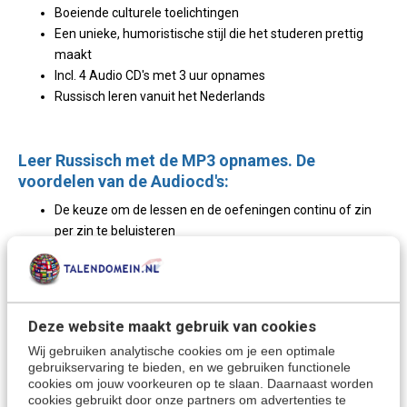
Boeiende culturele toelichtingen
Een unieke, humoristische stijl die het studeren prettig
maakt
Incl. 4 Audio CD's met 3 uur opnames
Russisch leren vanuit het Nederlands
Leer Russisch met de MP3 opnames. De
voordelen van de Audiocd's:
De keuze om de lessen en de oefeningen continu of zin
per zin te beluisteren
1979 MP3 opnames in STUDIO kwaliteit
De simultane weergave van de teksten op smartphones,
tablets (bv. iPad) op één drager.
De geluidsopnamen zijn ingesproken door Russische
Deze website maakt gebruik van cookies
acteurs en omvatten alle dialogen en vertaaloefeningen.
Wij gebruiken analytische cookies om je een optimale
gebruikservaring te bieden, en we gebruiken functionele
cookies om jouw voorkeuren op te slaan. Daarnaast worden
Het uiteindelijk bereikte niveau met deze taalcursus is dat van
cookies gebruikt door onze partners om advertenties te