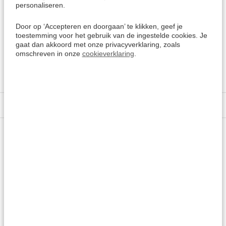
personaliseren.
dagelijkse omgangstaal in levend en actueel Russisch.
Door op ‘Accepteren en doorgaan’ te klikken, geef je
toestemming voor het gebruik van de ingestelde cookies. Je
Meer keuzes:
gaat dan akkoord met onze privacyverklaring, zoals
omschreven in onze
cookieverklaring
.
Russisch leren
> Alle cursussen
Kies een andere taal
Specificaties
Vragen of advies nodig?
Vraag het onze experts.
Grotere aantallen
Neem contact op
nodig?
Offerte aanvragen