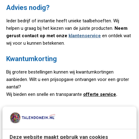
Advies nodig?
Ieder bedrijf of instantie heeft unieke taalbehoeften. Wij
helpen u graag bij het kiezen van de juiste producten.
Neem
gerust contact op met onze
klantenservice
en ontdek wat
wij voor u kunnen betekenen.
Kwantumkorting
Bij grotere bestellingen kunnen wij kwantumkortingen
aanbieden. Wilt u een prijsopgave ontvangen voor een groter
aantal?
Wij bieden een snelle en transparante
offerte service
.
Bestellen
Bij Talendomein kunt u
eenvoudig uw zakelijke bestellingen
plaatsen
. Bestel direct via onze website en laat alle gegevens
Deze website maakt gebruik van cookies
automatisch verwerken voor een snelle levering. Liever een