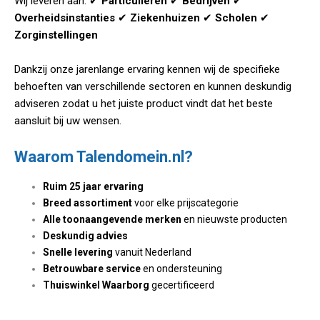
Wij leveren aan: ✔
Particulieren
✔
Bedrijven
✔
Overheidsinstanties
✔
Ziekenhuizen
✔
Scholen
✔
Zorginstellingen
Dankzij onze jarenlange ervaring kennen wij de specifieke
behoeften van verschillende sectoren en kunnen deskundig
adviseren zodat u het juiste product vindt dat het beste
aansluit bij uw wensen.
Waarom Talendomein.nl?
Ruim 25 jaar ervaring
Breed assortiment
voor elke prijscategorie
Alle toonaangevende merken
en nieuwste producten
Deskundig advies
Snelle levering
vanuit Nederland
Betrouwbare service
en ondersteuning
Thuiswinkel Waarborg
gecertificeerd