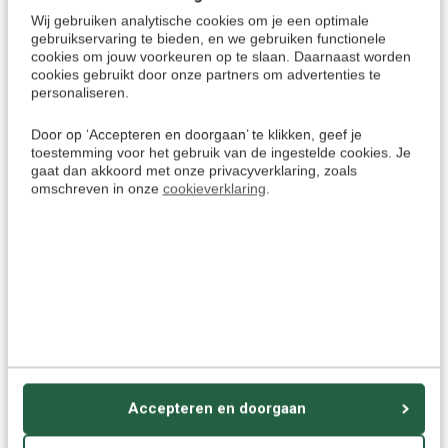
inkooporder per
e-mail
sturen? Dat is ook mogelijk. Wij
Wij gebruiken analytische cookies om je een optimale
gebruikservaring te bieden, en we gebruiken functionele
verwerken uw order direct en zorgen voor een vlotte levering.
cookies om jouw voorkeuren op te slaan. Daarnaast worden
De betaling van een zakelijke bestelling kan op meerdere
cookies gebruikt door onze partners om advertenties te
manieren. Uiteraard kunt u het bedrag direct betalen bij de
personaliseren.
bestelling. Maar als zakelijke klant bieden we u ook de
Door op ‘Accepteren en doorgaan’ te klikken, geef je
mogelijkheid om op rekening te betalen.
toestemming voor het gebruik van de ingestelde cookies. Je
gaat dan akkoord met onze privacyverklaring, zoals
Heeft u eerst behoefte aan persoonlijk contact? Onze
omschreven in onze
cookieverklaring
.
klantenservice staat telefonisch voor u klaar om uw vragen te
beantwoorden.
Contact
Neem gerust contact met ons op:
Contact Nederland
- Tel: 024-8456906
Contact België
- Tel: 02-5920601
Accepteren en doorgaan
e-mail:
klantenservice@talendomein.nl