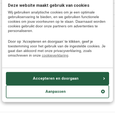
Deze website maakt gebruik van cookies
Mijn account
Wij gebruiken analytische cookies om je een optimale
gebruikservaring te bieden, en we gebruiken functionele
Categorieën
cookies om jouw voorkeuren op te slaan. Daarnaast worden
cookies gebruikt door onze partners om advertenties te
personaliseren.
Contact
Door op ‘Accepteren en doorgaan’ te klikken, geef je
toestemming voor het gebruik van de ingestelde cookies. Je
gaat dan akkoord met onze privacyverklaring, zoals
Talendomein.NL + BE
omschreven in onze
cookieverklaring
.
Heikantseweg 12
6587 AN - Middelaar (NL)
KVK: 30122791 | BTW: NL 811015166B01
Accepteren en doorgaan
Hét grootste verkooppunt voor:
Vertaalcomputers & Draagbare Vertalers
Aanpassen
Taalcursussen, E-Learning en meer.