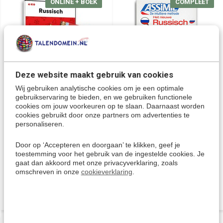
ONLINE + BOEK
COMPLEET
Deze website maakt gebruik van cookies
Wij gebruiken analytische cookies om je een optimale
Leer Russisch - Online
Russisch leren Online +
gebruikservaring te bieden, en we gebruiken functionele
cursus + Taalgids Russisch
Boek + Audio CD's -
cookies om jouw voorkeuren op te slaan. Daarnaast worden
Complete cursus Russisch
- Niveau A1 tot B2 -
cookies gebruikt door onze partners om advertenties te
Conversatie, Russisch
personaliseren.
Een handig leerpakket om snel
leren spreken en
en effectief Russisch te leren
Grammatica
voor zelfstudie, vakantie of ...
Door op ‘Accepteren en doorgaan’ te klikken, geef je
Compleet Russisch leren met de
toestemming voor het gebruik van de ingestelde cookies. Je
€ 58,95
PC, Tablet of Smartphone, samen
€ 59,95
gaat dan akkoord met onze privacyverklaring, zoals
met het Leerboek Russisch,...
omschreven in onze
cookieverklaring
.
Deliverytime
€ 109,95
€ 119,95
Deliverytime