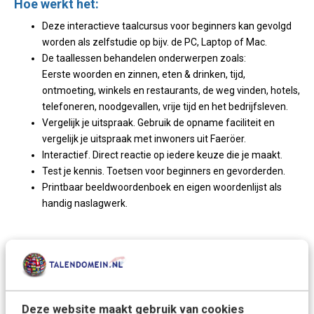
Hoe werkt het:
Deze interactieve taalcursus voor beginners kan gevolgd
worden als zelfstudie op bijv. de PC, Laptop of Mac.
De taallessen behandelen onderwerpen zoals:
Eerste woorden en zinnen, eten & drinken, tijd,
ontmoeting, winkels en restaurants, de weg vinden, hotels,
telefoneren, noodgevallen, vrije tijd en het bedrijfsleven.
Vergelijk je uitspraak. Gebruik de opname faciliteit en
vergelijk je uitspraak met inwoners uit Faeröer.
Interactief. Direct reactie op iedere keuze die je maakt.
Test je kennis. Toetsen voor beginners en gevorderden.
Printbaar beeldwoordenboek en eigen woordenlijst als
handig naslagwerk.
Korte specificaties:
De thuiscursus Faeröers wordt geleverd op CD-Rom.
Geen CD-Rom drive? Geen probleem. Je ontvangt in de
verpakking ook een download code, zodat je de taalcursus
Deze website maakt gebruik van cookies