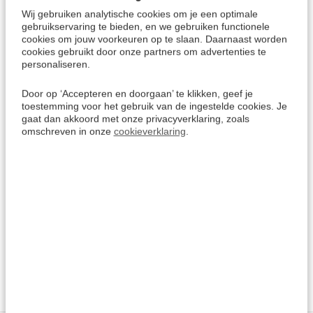
direct kunt downloaden.
Wij gebruiken analytische cookies om je een optimale
Geschikt voor Windows Vista, Windows 7/8/10 of hoger, en
gebruikservaring te bieden, en we gebruiken functionele
cookies om jouw voorkeuren op te slaan. Daarnaast worden
Mac.
cookies gebruikt door onze partners om advertenties te
Na het afronden zijn er meerdere vervolgcursussen
personaliseren.
optioneel verkrijgbaar.
Door op ‘Accepteren en doorgaan’ te klikken, geef je
toestemming voor het gebruik van de ingestelde cookies. Je
gaat dan akkoord met onze privacyverklaring, zoals
Wat is in de verpakking?
omschreven in onze
cookieverklaring
.
1x CD-ROM
1x Code voor gratis Cursus Faeröers Download
1x Language map
Zie ook:
Faeröers leren
> Cursussen overzicht