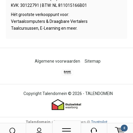
KVK: 30122791 | BTW: NL 811015166B01
Hét grootste verkooppunt voor:
Vertaalcomputers & Draagbare Vertalers
Taalcursussen, E-Learning en meer.
Algemene voorwaarden
Sitemap
© 2026 -
TALENDOMEIN
Talendomein.nl
4,6
/
-
85
Reviews @
Trustpilot
0