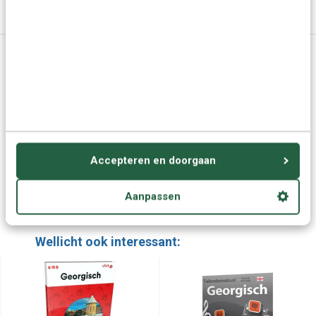
Specificaties
Vragen of advies nodig?
Vraag het onze experts.
Grotere aantallen
Neem contact op
nodig?
Accepteren en doorgaan
Offerte aanvragen
Aanpassen
Wellicht ook interessant: