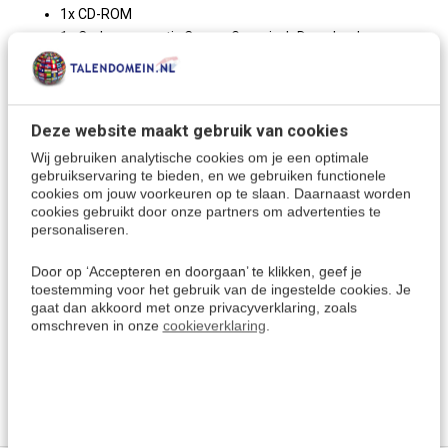
1x CD-ROM
1x Code voor gratis Cursus Georgisch Download
1x Language map
De Georgische taal
Deze website maakt gebruik van cookies
Met deze taalcursus leer je het
Georgisch
, ook wel
Wij gebruiken analytische cookies om je een optimale
Kartveliaans
of
Kartuli
genoemd. De Georgische taal wordt
gebruikservaring te bieden, en we gebruiken functionele
voornamelijk gesproken in
Georgië
en ook in Rusland,
cookies om jouw voorkeuren op te slaan. Daarnaast worden
Oekraïne, Turkije, Azerbeidzjan en Iran. Georgië is een land
cookies gebruikt door onze partners om advertenties te
personaliseren.
van natuurlijke schoonheid, dat grenst aan de bergketen
van de Kaukasus, een van de pijlers die de wereld in de
Door op ‘Accepteren en doorgaan’ te klikken, geef je
Griekse mythologie in stand houden.
toestemming voor het gebruik van de ingestelde cookies. Je
gaat dan akkoord met onze privacyverklaring, zoals
omschreven in onze
cookieverklaring
.
Meer keuzes:
Georgisch leren
> Alle cursussen
Kies een andere taal