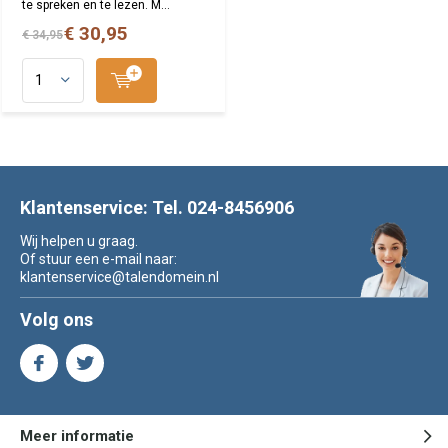
te spreken en te lezen. M...
€ 30,95
€ 34,95
Klantenservice: Tel. 024-8456906
Wij helpen u graag.
Of stuur een e-mail naar:
klantenservice@talendomein.nl
Volg ons
Meer informatie