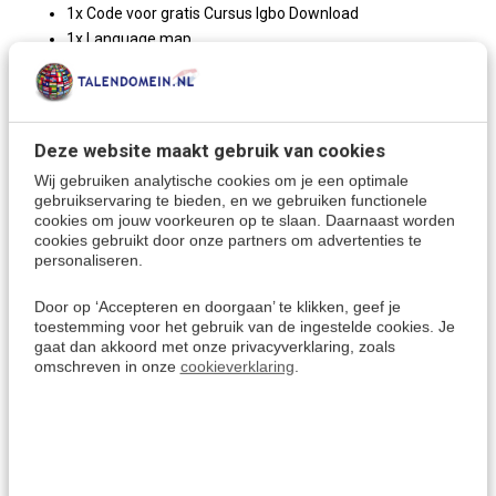
1x Code voor gratis Cursus Igbo Download
1x Language map
Over de Igbo taal:
Deze website maakt gebruik van cookies
De Igbo taal wordt gesproken in het zuidoosten van
Nigeria
en is de moedertaal van het Igbo-volk, een van de
Wij gebruiken analytische cookies om je een optimale
gebruikservaring te bieden, en we gebruiken functionele
grootste etnische groepen. Het is ook een regionale
cookies om jouw voorkeuren op te slaan. Daarnaast worden
minderheidstaal in Equatoriaal-Guinea.
cookies gebruikt door onze partners om advertenties te
personaliseren.
Igbo kan je ook schrijven als
Ibo
of, in de taal zelf,
Asụsụ
Igbo
.
Door op ‘Accepteren en doorgaan’ te klikken, geef je
toestemming voor het gebruik van de ingestelde cookies. Je
Igbo is verwant aan de
Yoruba-taal.
gaat dan akkoord met onze privacyverklaring, zoals
omschreven in onze
cookieverklaring
.
Meer keuzes:
Cursussen Igbo
> Alle keuzes
Kies een andere taal