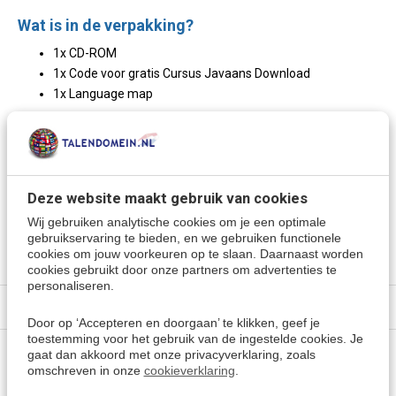
Wat is in de verpakking?
1x CD-ROM
1x Code voor gratis Cursus Javaans Download
1x Language map
Meer keuzes:
Javaans leren
> Alle cursussen
Deze website maakt gebruik van cookies
Kies een andere taal
Wij gebruiken analytische cookies om je een optimale
gebruikservaring te bieden, en we gebruiken functionele
cookies om jouw voorkeuren op te slaan. Daarnaast worden
cookies gebruikt door onze partners om advertenties te
personaliseren.
Specificaties
Door op ‘Accepteren en doorgaan’ te klikken, geef je
toestemming voor het gebruik van de ingestelde cookies. Je
gaat dan akkoord met onze privacyverklaring, zoals
Vragen of advies nodig?
omschreven in onze
cookieverklaring
.