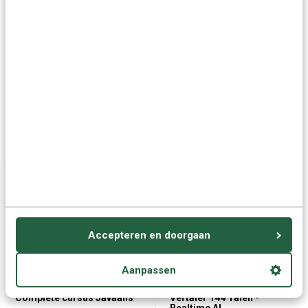
Vraag het onze experts.
Grotere aantallen
Neem contact op
nodig?
Offerte aanvragen
Wellicht ook interessant:
Accepteren en doorgaan
Aanpassen
Javaans leren ONLINE -
ECV10 - Slimme Zak
Complete cursus Javaans
Vertaler 144 Talen -
Realtime AI