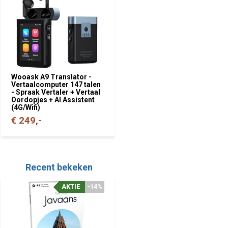
Wooask A9 Translator -
Vertaalcomputer 147 talen
- Spraak Vertaler + Vertaal
Oordopjes + AI Assistent
(4G/Wifi)
€ 249,-
Recent bekeken
AKTIE
-14%