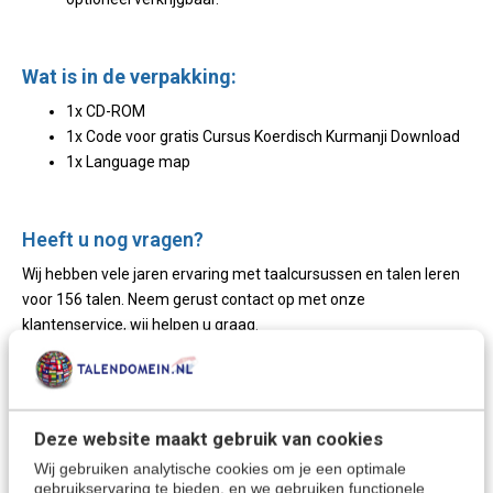
Wat is in de verpakking:
1x CD-ROM
1x Code voor gratis Cursus Koerdisch Kurmanji Download
1x Language map
Heeft u nog vragen?
Wij hebben vele jaren ervaring met taalcursussen en talen leren
voor 156 talen. Neem gerust contact op met onze
klantenservice, wij helpen u graag.
De Koerdische taal:
Deze website maakt gebruik van cookies
Met deze taalcursus leer je het
Koerdisch Kurmanji.
Wij gebruiken analytische cookies om je een optimale
Koerdisch Kurmanji is de meest voorkomende van de
gebruikservaring te bieden, en we gebruiken functionele