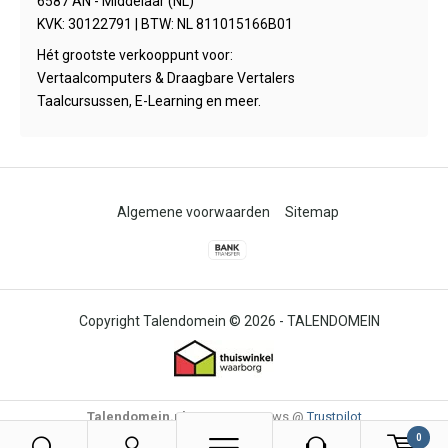
6587 AN - Middelaar (NL)
KVK: 30122791 | BTW: NL 811015166B01
Hét grootste verkooppunt voor:
Vertaalcomputers & Draagbare Vertalers
Taalcursussen, E-Learning en meer.
Algemene voorwaarden
Sitemap
© 2026 -
TALENDOMEIN
Talendomein.nl
4,6
/
-
85
Reviews @
Trustpilot
0