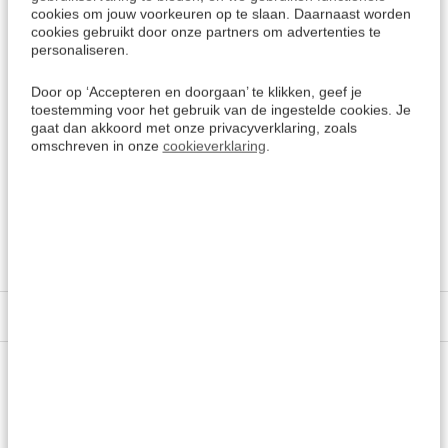
Noordelijke Koerdische dialecten van het Midden-Oosten,
cookies om jouw voorkeuren op te slaan. Daarnaast worden
en wordt voornamelijk gesproken in
Turkije,
maar ook in
cookies gebruikt door onze partners om advertenties te
personaliseren.
Iran, Irak en Syrië.
Door op ‘Accepteren en doorgaan’ te klikken, geef je
Een andere variant van de Koerdische taal is:
Koerdisch
toestemming voor het gebruik van de ingestelde cookies. Je
Sorani
(Irak)
gaat dan akkoord met onze privacyverklaring, zoals
omschreven in onze
cookieverklaring
.
Meer keuzes:
Koerdisch Kurmanji leren
> Alle keuzes
Koerdisch Sorani leren
> Alle keuzes
Specificaties
Vragen of advies nodig?
Vraag het onze experts.