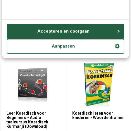
Grotere aantallen
Neem contact op
nodig?
Offerte aanvragen
Accepteren en doorgaan
Aanpassen
Wellicht ook interessant:
Leer Koerdisch voor
Koerdisch leren voor
Beginners - Audio
kinderen - Woordentrainer
taalcursus Koerdisch
Kurmanji (Download)