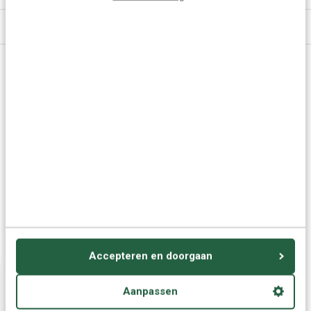
Specificaties
Vragen of advies nodig?
Vraag het onze experts.
Grotere aantallen
Neem contact op
nodig?
Offerte aanvragen
Wellicht ook interessant:
Accepteren en doorgaan
Aanpassen