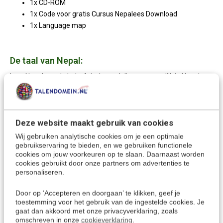
1x CD-ROM
1x Code voor gratis Cursus Nepalees Download
1x Language map
De taal van Nepal:
Leer Nepalees, de Indo-Arische taal die voornamelijk in Nepal
wordt gesproken, en ook in Bhutan, Birma en India. Het is niet
alleen de officiële taal van het land Nepal, maar het is ook een
van de 23 officiële talen van India, waar het gesproken wordt in
de staten Sikkim en West-Bengalen.
Deze website maakt gebruik van cookies
Wij gebruiken analytische cookies om je een optimale
gebruikservaring te bieden, en we gebruiken functionele
cookies om jouw voorkeuren op te slaan. Daarnaast worden
Meer keuzes om Nepalees te leren:
cookies gebruikt door onze partners om advertenties te
personaliseren.
Nepalees leren
> Alle cursussen
Kies een andere taal
Door op ‘Accepteren en doorgaan’ te klikken, geef je
toestemming voor het gebruik van de ingestelde cookies. Je
gaat dan akkoord met onze privacyverklaring, zoals
omschreven in onze
cookieverklaring
.