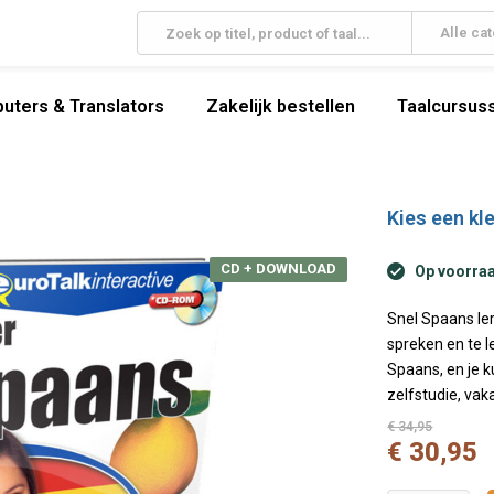
Alle ca
uters & Translators
Zakelijk bestellen
Taalcursuss
Kies een kle
CD + DOWNLOAD
Op voorraad
Snel Spaans ler
spreken en te l
Spaans, en je k
zelfstudie, vak
€ 34,95
€ 30,95