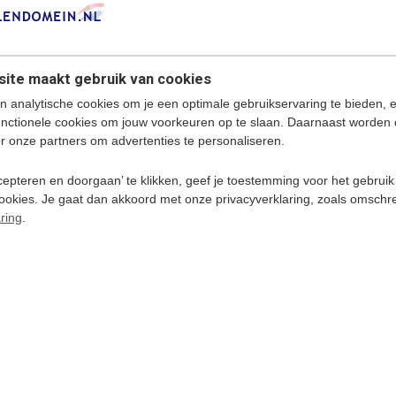
ite maakt gebruik van cookies
Spaans leren 
n analytische cookies om je een optimale gebruikservaring te bieden, 
moeite - Boek
Audio
unctionele cookies om jouw voorkeuren op te slaan. Daarnaast worden 
elfstudie
€ 72,9
r onze partners om advertenties te personaliseren.
€ 74,95
epteren en doorgaan’ te klikken, geef je toestemming voor het gebruik
cookies. Je gaat dan akkoord met onze privacyverklaring, zoals omschr
andig voor op reis!
ring
.
Beginners
ursus op CD-Rom
MAC - Desktops & Laptops.