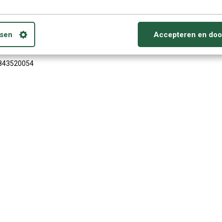
ws Vista (SP2) ; Windows 7, 8, en 10 of Mac OS X
9 en hoger. CD-Rom speler. Microfoon aanbevolen.
sen
Accepteren en doo
alk
843520054