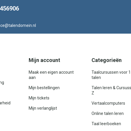
8456906
ice@talendomein.nl
Mijn account
Categorieën
Maak een eigen account
Taalcursussen voor 
aan
talen
ing
Mijn bestellingen
Talen leren & Cursus
Z
Mijn tickets
arheid
Vertaalcomputers
Mijn verlanglijst
Online talen leren
Taal leerboeken