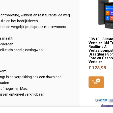
, ontmoeting, winkels en restaurants, de weg
tijd en het bedrijfsleven.
iteit en vergelijk je uitspraak met inwoners
je maakt.
ECV10 - Slim
Vertaler 144 T
orderden.
Realtime AI
ijst als handig naslagwerk.
Vertaalcomput
Draagbare Spr
Foto en Gespr
Vertaler
€ 128,95
-Rom.
ngt in de verpakking ook een download
loaden.
of hoger, en Mac.
ssen optioneel verkrijgbaar.