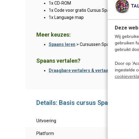
1x CD-ROM
1x Code voor gratis Cursus Spaans Download
1x Language map
Deze webs
Meer keuzes:
Wij gebruike
gebruiken f
Spaans leren
> Cursussen Spaans online en z
gebruikt doo
Spaans vertalen?
Door op ‘Acc
ingestelde 
Draagbare vertalers & vertaalcomputers
> H
cookieverkla
Details: Basis cursus Spaans voor 
Uitvoering
Taalc
Platform
PC / 