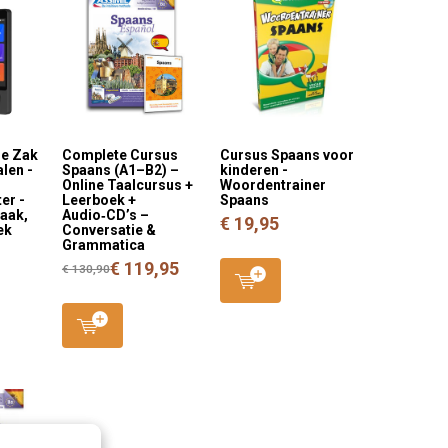
me Zak
Complete Cursus
Cursus Spaans voor
alen -
Spaans (A1–B2) –
kinderen -
Online Taalcursus +
Woordentrainer
er -
Leerboek +
Spaans
aak,
Audio‑CD’s –
€ 19,95
ek
Conversatie &
Grammatica
€ 119,95
€ 130,90