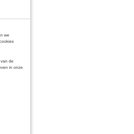
zonder
en we
 + CD +
cookies
5
 van de
even in onze