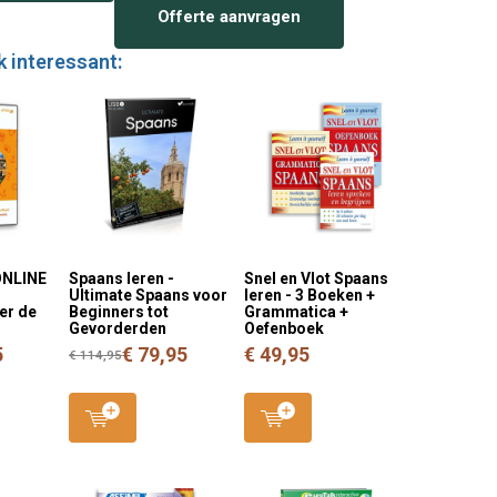
Offerte aanvragen
k interessant:
ONLINE
Spaans leren -
Snel en Vlot Spaans
Ultimate Spaans voor
leren - 3 Boeken +
eer de
Beginners tot
Grammatica +
Gevorderden
Oefenboek
5
€ 79,95
€ 49,95
€ 114,95