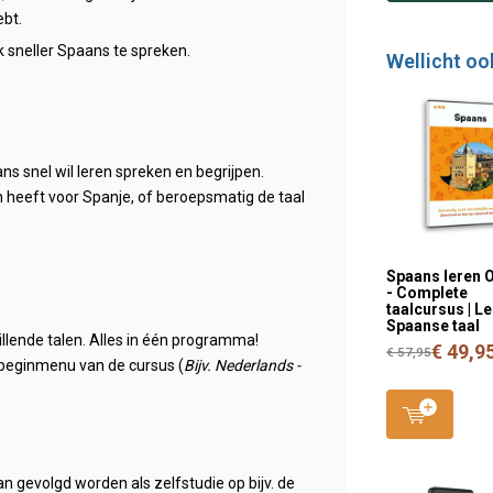
ebt.
k sneller Spaans te spreken.
Wellicht oo
s snel wil leren spreken en begrijpen.
 heeft voor Spanje, of beroepsmatig de taal
Spaans leren 
- Complete
taalcursus | L
Spaanse taal
illende talen. Alles in één programma!
€ 49,9
€ 57,95
et beginmenu van de cursus (
Bijv. Nederlands -
n gevolgd worden als zelfstudie op bijv. de