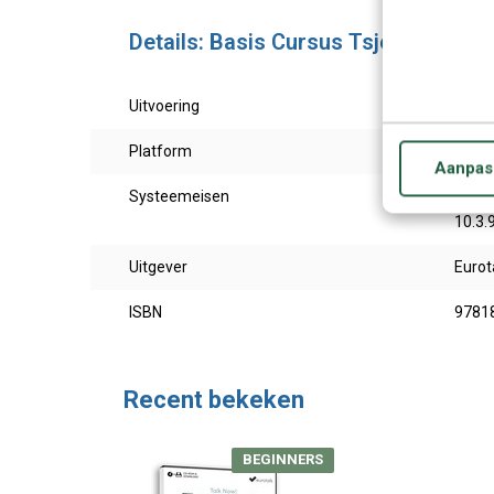
Details: Basis Cursus Tsjechisch vo
Uitvoering
Taalc
Platform
PC / 
Aanpas
Systeemeisen
Windo
10.3.
Uitgever
Eurot
ISBN
9781
Recent bekeken
BEGINNERS