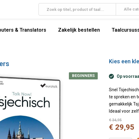
Alle ca
uters & Translators
Zakelijk bestellen
Taalcursuss
Kies een kle
ers
BEGINNERS
Op voorraad
Snel Tsjechisch
te spreken en t
gemakkelijk Tsj
Ideaal voor zelf
€ 34,95
€ 29,95