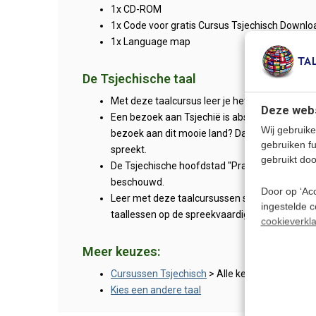
1x CD-ROM
1x Code voor gratis Cursus Tsjechisch Downlo
1x Language map
De Tsjechische taal
Met deze taalcursus leer je het Tsjechisch, de
Deze webs
Een bezoek aan Tsjechië is absoluut de moeite
Wij gebruike
bezoek aan dit mooie land? Dan is het absoluut
gebruiken f
spreekt.
gebruikt doo
De Tsjechische hoofdstad "Praag" wordt als 
beschouwd.
Door op ‘Acc
Leer met deze taalcursussen snel en effectief 
ingestelde 
taallessen op de spreekvaardigheid.
cookieverkla
Meer keuzes:
Cursussen Tsjechisch
> Alle keuzes
Kies een andere taal