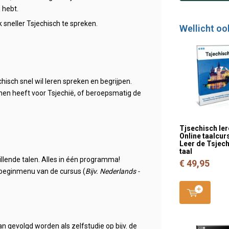
 hebt.
 sneller Tsjechisch te spreken.
Wellicht oo
hisch snel wil leren spreken en begrijpen.
nnen heeft voor Tsjechië, of beroepsmatig de
Tjsechisch ler
Online taalcurs
Leer de Tsjec
taal
illende talen. Alles in één programma!
€ 49,95
et beginmenu van de cursus (
Bijv. Nederlands -
n gevolgd worden als zelfstudie op bijv. de