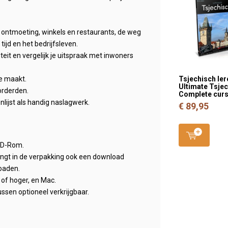
, ontmoeting, winkels en restaurants, de weg
tijd en het bedrijfsleven.
iteit en vergelijk je uitspraak met inwoners
Tsjechisch ler
je maakt.
Ultimate Tsjec
orderden.
Complete cur
ijst als handig naslagwerk.
€ 89,95
 CD-Rom.
ngt in de verpakking ook een download
loaden.
of hoger, en Mac.
ssen optioneel verkrijgbaar.