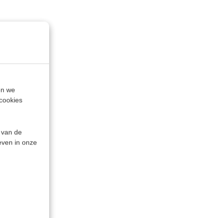
en we
cookies
 van de
even in onze