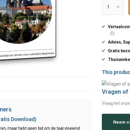
Vertaalcomp
Advies, Sup
Gratis bezo
Thuiswinke
This product
Vragen of
Vraag het onze
nners
ratis Download)
Neem co
eren, maar hebt geen tijd om de taal vloeiend