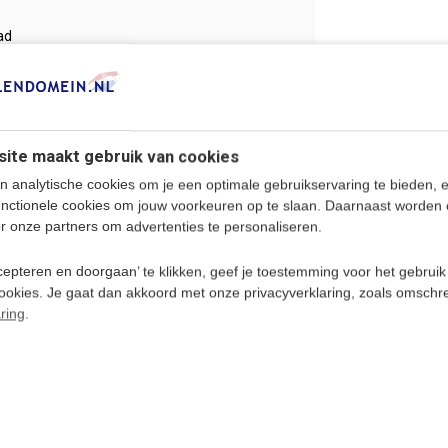
ad
officiële taal
van de republiek
Tsjechië.
ite maakt gebruik van cookies
 waard. Wil je optimaal genieten van een
n analytische cookies om je een optimale gebruikservaring te bieden, 
 in jouw voordeel als je de Tsjechische taal
unctionele cookies om jouw voorkeuren op te slaan. Daarnaast worden 
r onze partners om advertenties te personaliseren.
een van de mooiste steden van Europa
epteren en doorgaan’ te klikken, geef je toestemming voor het gebruik
de Tsjechische taal. De nadruk ligt in de
cookies. Je gaat dan akkoord met onze privacyverklaring, zoals omschr
ring
.