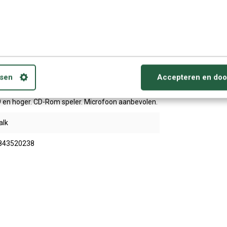
or Beginners
ursus op CD-Rom
MAC - Desktops & Laptops.
sen
Accepteren en doo
ws Vista (SP2) ; Windows 7, 8, en 10 of Mac OS X
9 en hoger. CD-Rom speler. Microfoon aanbevolen.
alk
843520238